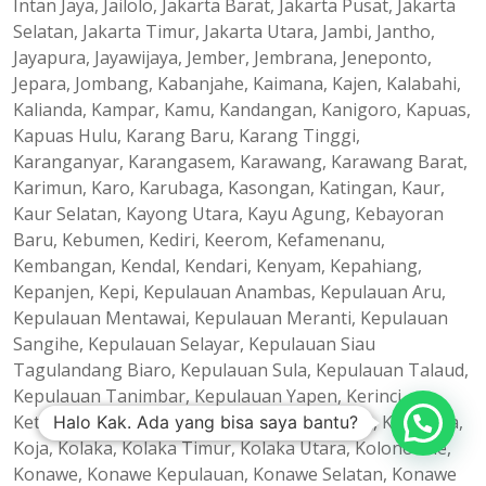
Intan Jaya, Jailolo, Jakarta Barat, Jakarta Pusat, Jakarta
Selatan, Jakarta Timur, Jakarta Utara, Jambi, Jantho,
Jayapura, Jayawijaya, Jember, Jembrana, Jeneponto,
Jepara, Jombang, Kabanjahe, Kaimana, Kajen, Kalabahi,
Kalianda, Kampar, Kamu, Kandangan, Kanigoro, Kapuas,
Kapuas Hulu, Karang Baru, Karang Tinggi,
Karanganyar, Karangasem, Karawang, Karawang Barat,
Karimun, Karo, Karubaga, Kasongan, Katingan, Kaur,
Kaur Selatan, Kayong Utara, Kayu Agung, Kebayoran
Baru, Kebumen, Kediri, Keerom, Kefamenanu,
Kembangan, Kendal, Kendari, Kenyam, Kepahiang,
Kepanjen, Kepi, Kepulauan Anambas, Kepulauan Aru,
Kepulauan Mentawai, Kepulauan Meranti, Kepulauan
Sangihe, Kepulauan Selayar, Kepulauan Siau
Tagulandang Biaro, Kepulauan Sula, Kepulauan Talaud,
Kepulauan Tanimbar, Kepulauan Yapen, Kerinci,
Ketapang, Kisaran, Klaten, Klungkung, Koba, Kobakma,
Halo Kak. Ada yang bisa saya bantu?
Koja, Kolaka, Kolaka Timur, Kolaka Utara, Kolonodale,
Konawe, Konawe Kepulauan, Konawe Selatan, Konawe