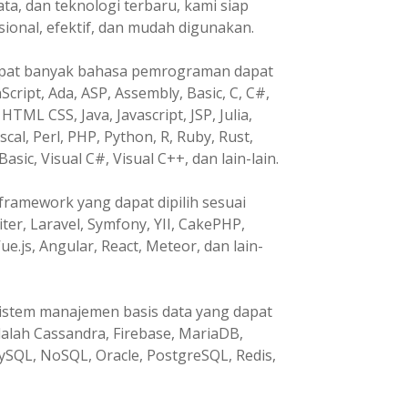
, dan teknologi terbaru, kami siap
nal, efektif, dan mudah digunakan.
pat banyak bahasa pemrograman dapat
Script, Ada, ASP, Assembly, Basic, C, C#,
HTML CSS, Java, Javascript, JSP, Julia,
ascal, Perl, PHP, Python, R, Ruby, Rust,
Basic, Visual C#, Visual C++, dan lain-lain.
ramework yang dapat dipilih sesuai
ter, Laravel, Symfony, YII, CakePHP,
ue.js, Angular, React, Meteor, dan lain-
istem manajemen basis data yang dapat
dalah Cassandra, Firebase, MariaDB,
ySQL, NoSQL, Oracle, PostgreSQL, Redis,