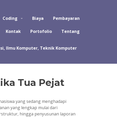
puter, Teknik Komputer, Sistem Komputer, dan Rekayasa
Coding
Biaya
Pembayaran
a koding program untuk tugas kuliah, kerja praktek, tugas
likasi, software, perangkat lunak, sistem, perhitungan
Kontak
Portofolio
Tentang
ika Tua Pejat
mahasiswa yang sedang menghadapi
anan yang lengkap mulai dari
erstruktur, hingga penyusunan laporan