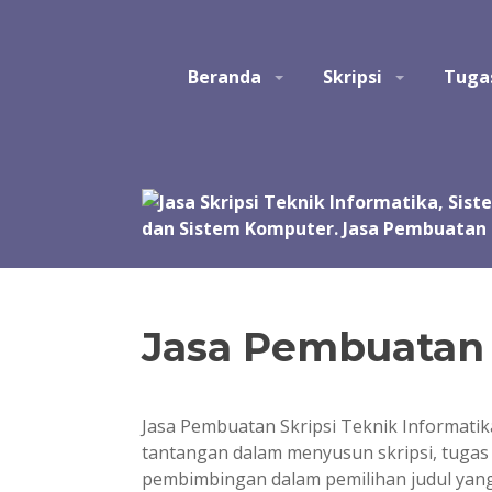
Skip
to
Studio Tatak
Jasa pembuatan skripsi Teknik Informatika, Sis
content
Beranda
Skripsi
Tuga
Perangkat Lunak. Jasa bantuan, bimbingan, konsult
akhir, skripsi, tesis, dan disertasi. Joki koding.
manual, simulasi, model, laporan, jurnal, dan pre
Jasa Pembuatan S
Jasa Pembuatan Skripsi Teknik Informati
tantangan dalam menyusun skripsi, tugas 
pembimbingan dalam pemilihan judul yang