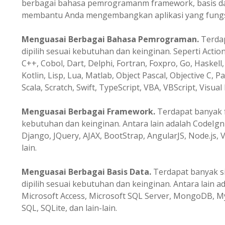
berbagai bahasa pemrogramanm framework, basis data
membantu Anda mengembangkan aplikasi yang fungsio
Menguasai Berbagai Bahasa Pemrograman.
Terda
dipilih sesuai kebutuhan dan keinginan. Seperti Action
C++, Cobol, Dart, Delphi, Fortran, Foxpro, Go, Haskell, 
Kotlin, Lisp, Lua, Matlab, Object Pascal, Objective C, P
Scala, Scratch, Swift, TypeScript, VBA, VBScript, Visual 
Menguasai Berbagai Framework.
Terdapat banyak f
kebutuhan dan keinginan. Antara lain adalah CodeIgni
Django, JQuery, AJAX, BootStrap, AngularJS, Node.js, V
lain.
Menguasai Berbagai Basis Data.
Terdapat banyak s
dipilih sesuai kebutuhan dan keinginan. Antara lain a
Microsoft Access, Microsoft SQL Server, MongoDB, M
SQL, SQLite, dan lain-lain.