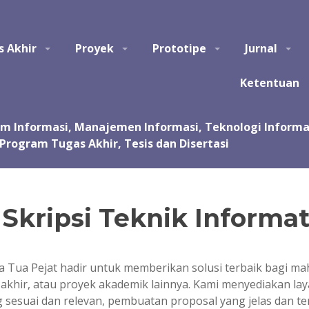
tem Informasi, Manajemen Informasi, Teknologi Informasi, Ilmu Kom
s Akhir
Proyek
Prototipe
Jurnal
asi, kursus, les privat dalam pembuatan tugas akhir dan skripsi. Jas
 Jasa pembuatan tugas kuliah, proyek, prototipe, purwarupa, program, ap
sentasi.
Ketentuan
kripsi Teknik Informat
ka Tua Pejat hadir untuk memberikan solusi terbaik bagi 
akhir, atau proyek akademik lainnya. Kami menyediakan lay
 sesuai dan relevan, pembuatan proposal yang jelas dan t