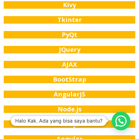
Kivy
Tkinter
PyQt
JQuery
AJAX
BootStrap
AngularJS
Node.js
Halo Kak. Ada yang bisa saya bantu?
Vue.js
Angular