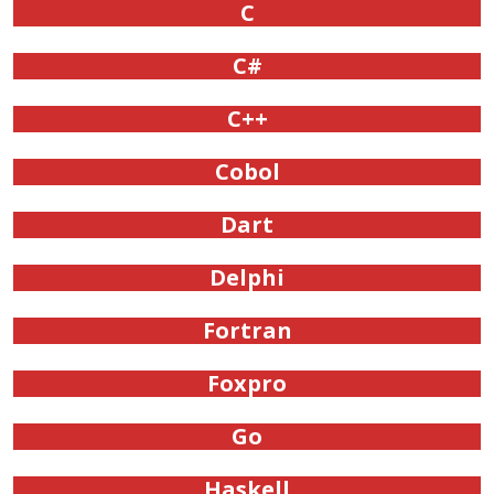
C
C#
C++
Cobol
Dart
Delphi
Fortran
Foxpro
Go
Haskell