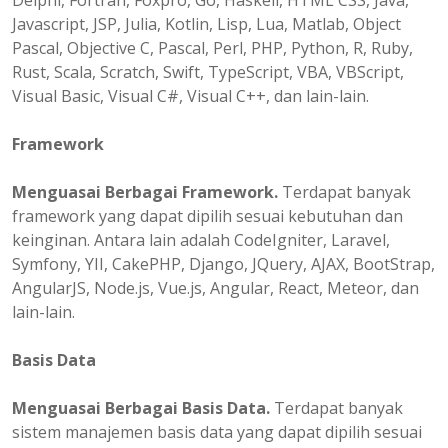
Delphi, Fortran, Foxpro, Go, Haskell, HTML CSS, Java,
Javascript, JSP, Julia, Kotlin, Lisp, Lua, Matlab, Object
Pascal, Objective C, Pascal, Perl, PHP, Python, R, Ruby,
Rust, Scala, Scratch, Swift, TypeScript, VBA, VBScript,
Visual Basic, Visual C#, Visual C++, dan lain-lain.
Framework
Menguasai Berbagai Framework.
Terdapat banyak
framework yang dapat dipilih sesuai kebutuhan dan
keinginan. Antara lain adalah CodeIgniter, Laravel,
Symfony, YII, CakePHP, Django, JQuery, AJAX, BootStrap,
AngularJS, Node.js, Vue.js, Angular, React, Meteor, dan
lain-lain.
Basis Data
Menguasai Berbagai Basis Data.
Terdapat banyak
sistem manajemen basis data yang dapat dipilih sesuai