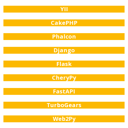
YII
CakePHP
Phalcon
Django
Flask
CheryPy
FastAPI
TurboGears
Web2Py