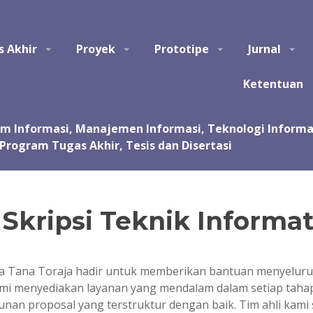
tem Informasi, Manajemen Informasi, Teknologi Informasi, Ilmu Kom
s Akhir
Proyek
Prototipe
Jurnal
asi, kursus, les privat dalam pembuatan tugas akhir dan skripsi. Jas
 Jasa pembuatan tugas kuliah, proyek, prototipe, purwarupa, program, ap
sentasi.
Ketentuan
kripsi Teknik Informat
ika Tana Toraja hadir untuk memberikan bantuan menyelur
i. Kami menyediakan layanan yang mendalam dalam setiap ta
unan proposal yang terstruktur dengan baik. Tim ahli kam