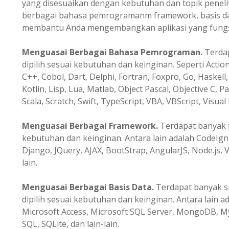
yang disesuaikan dengan kebutuhan dan topik peneli
berbagai bahasa pemrogramanm framework, basis data
membantu Anda mengembangkan aplikasi yang fungsio
Menguasai Berbagai Bahasa Pemrograman.
Terda
dipilih sesuai kebutuhan dan keinginan. Seperti Action
C++, Cobol, Dart, Delphi, Fortran, Foxpro, Go, Haskell, 
Kotlin, Lisp, Lua, Matlab, Object Pascal, Objective C, P
Scala, Scratch, Swift, TypeScript, VBA, VBScript, Visual 
Menguasai Berbagai Framework.
Terdapat banyak f
kebutuhan dan keinginan. Antara lain adalah CodeIgni
Django, JQuery, AJAX, BootStrap, AngularJS, Node.js, V
lain.
Menguasai Berbagai Basis Data.
Terdapat banyak s
dipilih sesuai kebutuhan dan keinginan. Antara lain a
Microsoft Access, Microsoft SQL Server, MongoDB, M
SQL, SQLite, dan lain-lain.