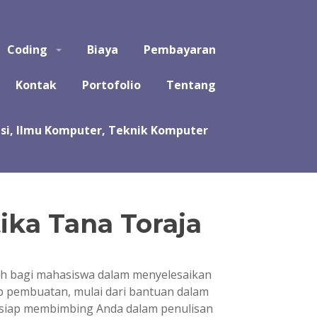
puter, Teknik Komputer, Sistem Komputer, dan Rekayasa
Coding
Biaya
Pembayaran
a koding program untuk tugas kuliah, kerja praktek, tugas
likasi, software, perangkat lunak, sistem, perhitungan
Kontak
Portofolio
Tentang
ika Tana Toraja
uh bagi mahasiswa dalam menyelesaikan
hap pembuatan, mulai dari bantuan dalam
i siap membimbing Anda dalam penulisan