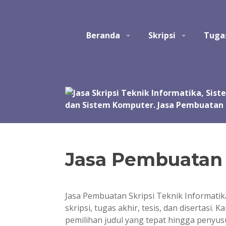
Skip
to
Studio Tatak
Jasa pembuatan skripsi Teknik Informatika, Sis
content
Beranda
Skripsi
Tuga
Perangkat Lunak. Jasa bantuan, bimbingan, konsult
akhir, skripsi, tesis, dan disertasi. Joki koding.
manual, simulasi, model, laporan, jurnal, dan pre
Jasa Pembuatan S
Jasa Pembuatan Skripsi Teknik Informat
skripsi, tugas akhir, tesis, dan disertas
pemilihan judul yang tepat hingga penyus