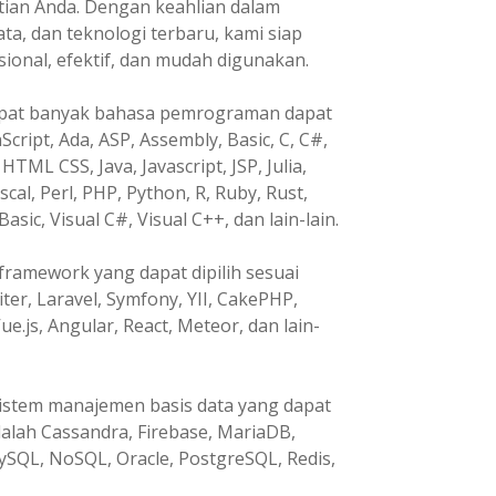
tian Anda. Dengan keahlian dalam
, dan teknologi terbaru, kami siap
nal, efektif, dan mudah digunakan.
pat banyak bahasa pemrograman dapat
Script, Ada, ASP, Assembly, Basic, C, C#,
HTML CSS, Java, Javascript, JSP, Julia,
ascal, Perl, PHP, Python, R, Ruby, Rust,
Basic, Visual C#, Visual C++, dan lain-lain.
ramework yang dapat dipilih sesuai
ter, Laravel, Symfony, YII, CakePHP,
ue.js, Angular, React, Meteor, dan lain-
istem manajemen basis data yang dapat
dalah Cassandra, Firebase, MariaDB,
ySQL, NoSQL, Oracle, PostgreSQL, Redis,