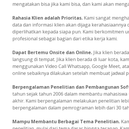
mengatakan bisa jika kami bisa, dan kami akan mengata
Rahasia Klien adalah Prioritas.
Kami sangat mengharg
data dan informasi klien akan dijaga kerahasiaannya 
diperlihatkan kepada siapa pun. Kami berkomitmen un
profesional sebagai bagian dari etika kerja kami.
Dapat Bertemu Onsite dan Online.
Jika klien berada
langsung di tempat. Jika klien berada di luar kota, ka
menggunakan Video Call Whatsapp, Google Meet, ata
online sebaiknya dilakukan setelah membuat jadwal p
Berpengalaman
Penelitian dan Pembangunan Sof
tahun sejak tahun 2006 dalam membantu mahasiswa u
akhir. Kami berpengalaman melakukan penelitian lebi
berpengalaman dalam pemrograman lebih dari 30 tah
Mampu Membantu Berbagai Tema Penelitian.
Kam
penelitian, mulai dari tema dasar hingga terapan. K