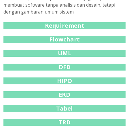
membuat software tanpa analisis dan desain, tetapi
dengan gambaran umum sistem.
Requirement
Flowchart
UML
DFD
HIPO
ERD
Tabel
TRD