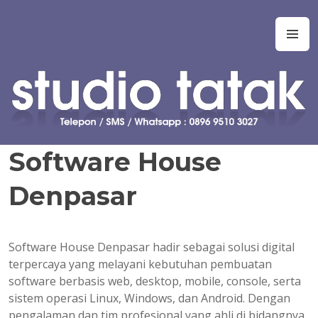
Skip
to
Studio Tatak
Jasa pembuatan skripsi Teknik Informatika, Sistem Informasi,
M
content
Manajemen Informasi, Teknologi Informasi, Ilmu Komputer,
Teknik Komputer, Sistem Komputer, dan Rekayasa Perangkat
Lunak. Jasa bantuan, bimbingan, konsultasi, kursus, les privat
dalam pembuatan tugas akhir dan skripsi. Jasa koding program
untuk tugas kuliah, kerja praktek, tugas akhir, skripsi, tesis, dan
disertasi. Joki koding. Jasa pembuatan tugas kuliah, proyek,
prototipe, purwarupa, program, aplikasi, software, perangkat
Software House
lunak, sistem, perhitungan manual, simulasi, model, laporan, jurnal,
dan presentasi.
Denpasar
Software House Denpasar hadir sebagai solusi digital
terpercaya yang melayani kebutuhan pembuatan
software berbasis web, desktop, mobile, console, serta
sistem operasi Linux, Windows, dan Android. Dengan
pengalaman dan tim profesional yang ahli di bidangnya,