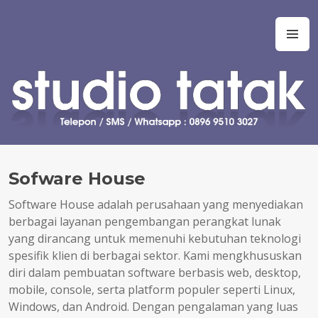
Skip
to
Studio Tatak
Jasa pembuatan skripsi Teknik Informatika, Sistem Informasi,
M
content
Manajemen Informasi, Teknologi Informasi, Ilmu Komputer,
Teknik Komputer, Sistem Komputer, dan Rekayasa Perangkat
Lunak. Jasa bantuan, bimbingan, konsultasi, kursus, les privat
dalam pembuatan tugas akhir dan skripsi. Jasa koding program
untuk tugas kuliah, kerja praktek, tugas akhir, skripsi, tesis, dan
disertasi. Joki koding. Jasa pembuatan tugas kuliah, proyek,
prototipe, purwarupa, program, aplikasi, software, perangkat
lunak, sistem, perhitungan manual, simulasi, model, laporan, jurnal,
Sofware House
dan presentasi.
Software House adalah perusahaan yang menyediakan
berbagai layanan pengembangan perangkat lunak
yang dirancang untuk memenuhi kebutuhan teknologi
spesifik klien di berbagai sektor. Kami mengkhususkan
diri dalam pembuatan software berbasis web, desktop,
mobile, console, serta platform populer seperti Linux,
Windows, dan Android. Dengan pengalaman yang luas