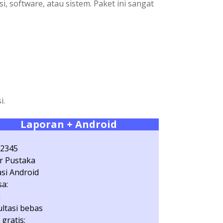
 software, atau sistem. Paket ini sangat
i.
Laporan + Android
12345
r Pustaka
asi Android
a:
a
ltasi bebas
 gratis: