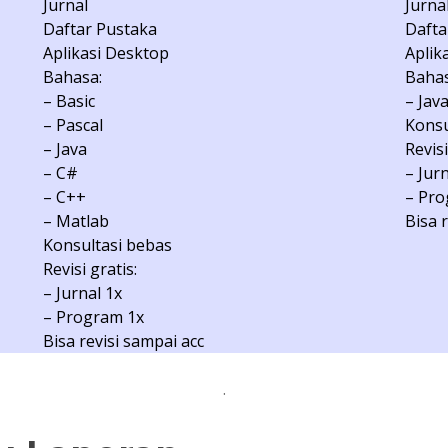
Jurnal
Jurna
Daftar Pustaka
Dafta
Aplikasi Desktop
Aplik
Bahasa:
Bahas
– Basic
– Jav
– Pascal
Konsu
– Java
Revisi
– C#
– Jur
– C++
– Pro
– Matlab
Bisa 
Konsultasi bebas
Revisi gratis:
– Jurnal 1x
– Program 1x
Bisa revisi sampai acc
.