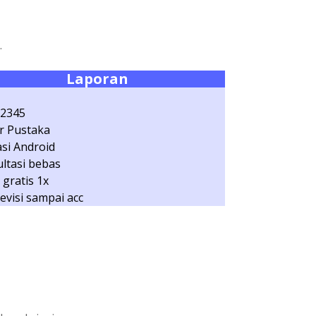
.
Laporan
12345
r Pustaka
asi Android
ltasi bebas
 gratis 1x
revisi sampai acc