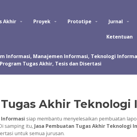
tem Informasi, Manajemen Informasi, Teknologi Informasi, Ilmu Kom
s Akhir
Proyek
Prototipe
Jurnal
asi, kursus, les privat dalam pembuatan tugas akhir dan skripsi. Jas
 Jasa pembuatan tugas kuliah, proyek, prototipe, purwarupa, program, ap
sentasi.
Ketentuan
Tugas Akhir Teknologi 
 Informasi
siap membantu menyelesaikan pembuatan lapor
Di samping itu,
Jasa Pembuatan Tugas Akhir Teknologi I
sertasi untuk semua jurusan.