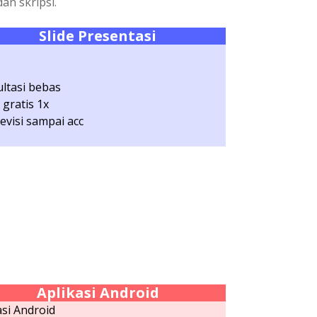
an skripsi.
Slide
Presentasi
ltasi bebas
 gratis 1x
revisi sampai acc
Aplikasi Android
asi Android