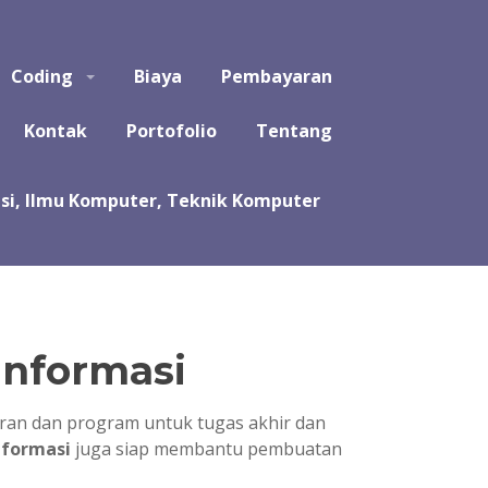
puter, Teknik Komputer, Sistem Komputer, dan Rekayasa
Coding
Biaya
Pembayaran
a koding program untuk tugas kuliah, kerja praktek, tugas
likasi, software, perangkat lunak, sistem, perhitungan
Kontak
Portofolio
Tentang
Informasi
an dan program untuk tugas akhir dan
nformasi
juga siap membantu pembuatan