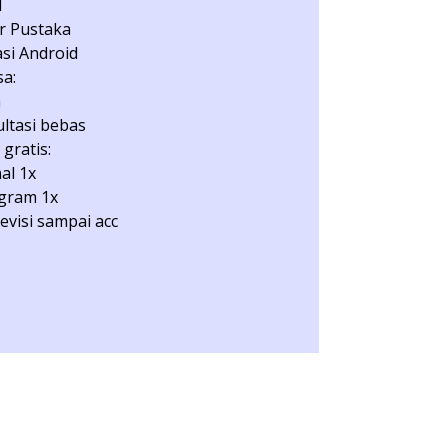
l
r Pustaka
asi Android
a:
a
ltasi bebas
 gratis:
nal 1x
gram 1x
revisi sampai acc