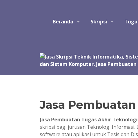
Skip
to
Studio Tatak
Jasa pembuatan skripsi Teknik Informatika, Sis
content
Beranda
Skripsi
Tuga
Perangkat Lunak. Jasa bantuan, bimbingan, konsult
akhir, skripsi, tesis, dan disertasi. Joki koding.
manual, simulasi, model, laporan, jurnal, dan pre
Jasa Pembuatan 
Jasa Pembuatan Tugas Akhir Teknologi
skripsi bagi jurusan Teknologi Informasi. 
software atau aplikasi untuk Tesis dan Di