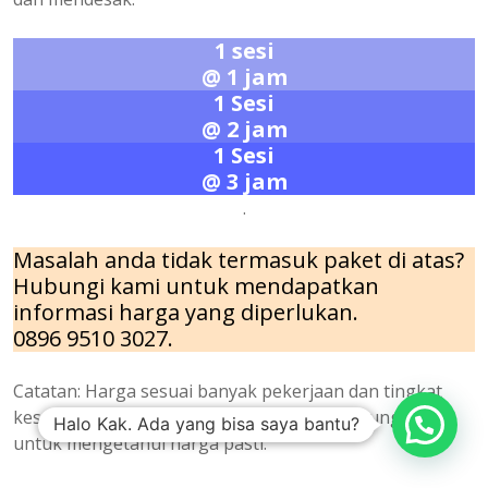
1 sesi
@ 1 jam
1 Sesi
@ 2 jam
1 Sesi
@ 3 jam
.
Masalah anda tidak termasuk paket di atas?
Hubungi kami untuk mendapatkan
informasi harga yang diperlukan.
0896 9510 3027.
Catatan: Harga sesuai banyak pekerjaan dan tingkat
kesulitan projek yang akan dikerjakan. Hubungi kami
Halo Kak. Ada yang bisa saya bantu?
untuk mengetahui harga pasti.