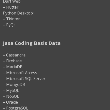
Dart Web:
– Flutter
Python Desktop:
– Tkinter
– PyQt
Jasa Coding Basis Data
– Cassandra
– Firebase
– MariaDB
– Microsoft Access
– Microsoft SQL Server
– MongoDB
– MySQL
– NoSQL
– Oracle
– PostgreSQL