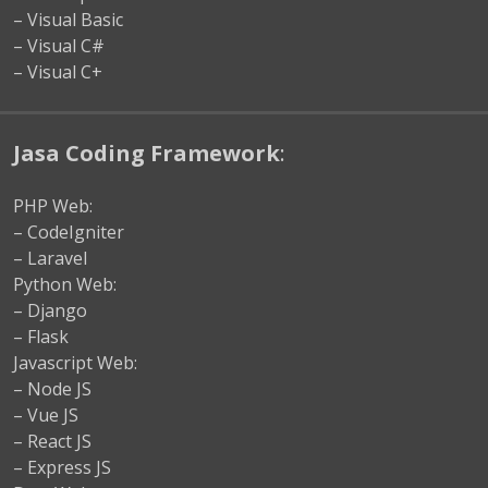
– Visual Basic
– Visual C#
– Visual C+
Jasa Coding Framework
:
PHP Web:
– CodeIgniter
– Laravel
Python Web:
– Django
– Flask
Javascript Web:
– Node JS
– Vue JS
– React JS
– Express JS