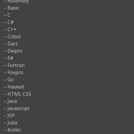
– Assembly
– Basic
– C
– C#
– C++
– Cobol
– Dart
– Delphi
– F#
– Fortran
– Foxpro
– Go
– Haskell
– HTML CSS
– Java
– Javascript
– JSP
– Julia
– Kotlin