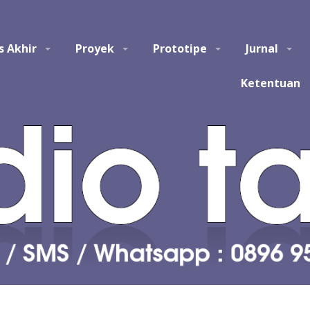
tem Informasi, Manajemen Informasi, Teknologi Informasi, Ilmu Kom
s Akhir
Proyek
Prototipe
Jurnal
asi, kursus, les privat dalam pembuatan tugas akhir dan skripsi. Jas
 Jasa pembuatan tugas kuliah, proyek, prototipe, purwarupa, program, ap
sentasi.
Ketentuan