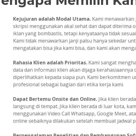
engapa Memilih Ka
Kejujuran adalah Modal Utama.
Kami menawarkan j
skripsi menggunakan akal sehat dan dapat diterima 
iklan yang bombastis, tetapi kenyataanya tidak sesua
Kami tidak menawarkan janji palsu hanya sekedar u
mengatakan bisa jika kami bisa, dan kami akan mengata
Rahasia Klien adalah Prioritas.
Kami sangat mengharg
data dan informasi klien akan dijaga kerahasiaannya 
diperlihatkan kepada siapa pun. Kami berkomitmen un
profesional sebagai bagian dari etika kerja kami.
Dapat Bertemu Onsite dan Online.
Jika klien berada
langsung di tempat. Jika klien berada di luar kota, ka
menggunakan Video Call Whatsapp, Google Meet, ata
online sebaiknya dilakukan setelah membuat jadwal p
Berpengalaman
Penelitian dan Pembangunan Sof