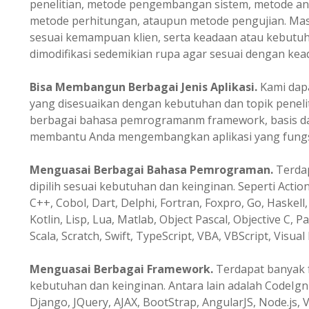
penelitian, metode pengembangan sistem, metode ana
metode perhitungan, ataupun metode pengujian. Masi
sesuai kemampuan klien, serta keadaan atau kebutuh
dimodifikasi sedemikian rupa agar sesuai dengan kead
Bisa Membangun Berbagai Jenis Aplikasi.
Kami dapa
yang disesuaikan dengan kebutuhan dan topik peneli
berbagai bahasa pemrogramanm framework, basis data
membantu Anda mengembangkan aplikasi yang fungsio
Menguasai Berbagai Bahasa Pemrograman.
Terda
dipilih sesuai kebutuhan dan keinginan. Seperti Action
C++, Cobol, Dart, Delphi, Fortran, Foxpro, Go, Haskell, 
Kotlin, Lisp, Lua, Matlab, Object Pascal, Objective C, P
Scala, Scratch, Swift, TypeScript, VBA, VBScript, Visual 
Menguasai Berbagai Framework.
Terdapat banyak f
kebutuhan dan keinginan. Antara lain adalah CodeIgni
Django, JQuery, AJAX, BootStrap, AngularJS, Node.js, V