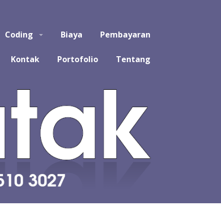
puter, Teknik Komputer, Sistem Komputer, dan Rekayasa
Coding
Biaya
Pembayaran
a koding program untuk tugas kuliah, kerja praktek, tugas
likasi, software, perangkat lunak, sistem, perhitungan
Kontak
Portofolio
Tentang