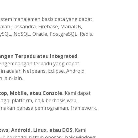
istem manajemen basis data yang dapat
dalah Cassandra, Firebase, MariaDB,
ySQL, NoSQL, Oracle, PostgreSQL, Redis,
ngan Terpadu atau Integrated
pengembangan terpadu yang dapat
in adalah Netbeans, Eclipse, Android
 lain-lain.
p, Mobile, atau Console.
Kami dapat
ai platform, baik berbasis web,
gunakan bahasa pemrograman, framework,
ws, Android, Linux, atau DOS.
Kami
 berbagai sistem operasi, baik windows,