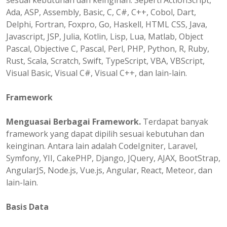
sesuai kebutuhan dan keinginan. Seperti ActionScript,
Ada, ASP, Assembly, Basic, C, C#, C++, Cobol, Dart,
Delphi, Fortran, Foxpro, Go, Haskell, HTML CSS, Java,
Javascript, JSP, Julia, Kotlin, Lisp, Lua, Matlab, Object
Pascal, Objective C, Pascal, Perl, PHP, Python, R, Ruby,
Rust, Scala, Scratch, Swift, TypeScript, VBA, VBScript,
Visual Basic, Visual C#, Visual C++, dan lain-lain.
Framework
Menguasai Berbagai Framework.
Terdapat banyak
framework yang dapat dipilih sesuai kebutuhan dan
keinginan. Antara lain adalah CodeIgniter, Laravel,
Symfony, YII, CakePHP, Django, JQuery, AJAX, BootStrap,
AngularJS, Node.js, Vue.js, Angular, React, Meteor, dan
lain-lain.
Basis Data