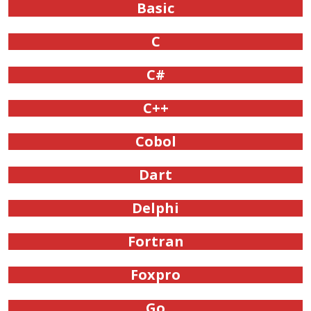
Basic
C
C#
C++
Cobol
Dart
Delphi
Fortran
Foxpro
Go