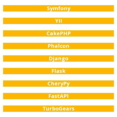
Symfony
YII
CakePHP
Phalcon
Django
Flask
CheryPy
FastAPI
TurboGears