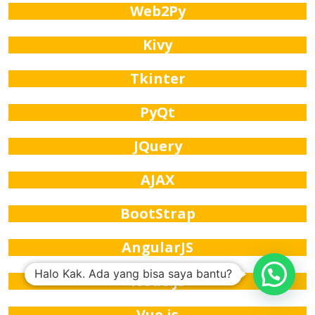
Web2Py
Kivy
Tkinter
PyQt
JQuery
AJAX
BootStrap
AngularJS
Halo Kak. Ada yang bisa saya bantu?
Node.js
Vue.js