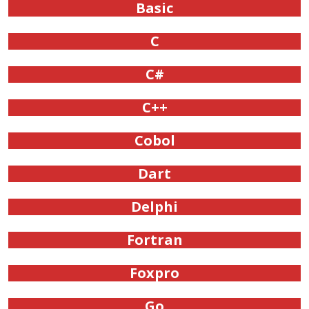
Basic
C
C#
C++
Cobol
Dart
Delphi
Fortran
Foxpro
Go