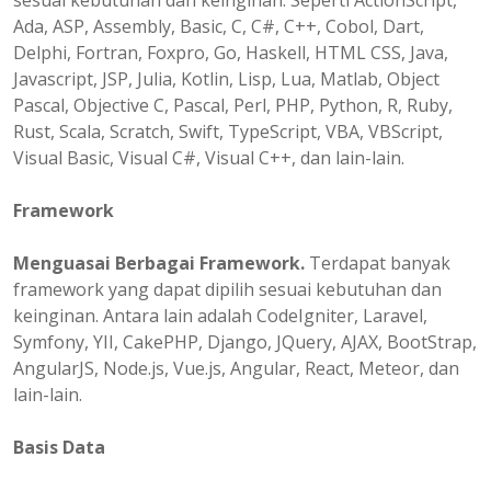
sesuai kebutuhan dan keinginan. Seperti ActionScript,
Ada, ASP, Assembly, Basic, C, C#, C++, Cobol, Dart,
Delphi, Fortran, Foxpro, Go, Haskell, HTML CSS, Java,
Javascript, JSP, Julia, Kotlin, Lisp, Lua, Matlab, Object
Pascal, Objective C, Pascal, Perl, PHP, Python, R, Ruby,
Rust, Scala, Scratch, Swift, TypeScript, VBA, VBScript,
Visual Basic, Visual C#, Visual C++, dan lain-lain.
Framework
Menguasai Berbagai Framework.
Terdapat banyak
framework yang dapat dipilih sesuai kebutuhan dan
keinginan. Antara lain adalah CodeIgniter, Laravel,
Symfony, YII, CakePHP, Django, JQuery, AJAX, BootStrap,
AngularJS, Node.js, Vue.js, Angular, React, Meteor, dan
lain-lain.
Basis Data