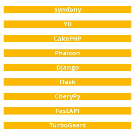
Symfony
YII
CakePHP
Phalcon
Django
Flask
CheryPy
FastAPI
TurboGears