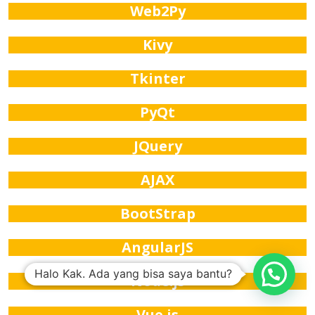
Web2Py
Kivy
Tkinter
PyQt
JQuery
AJAX
BootStrap
AngularJS
Halo Kak. Ada yang bisa saya bantu?
Node.js
Vue.js