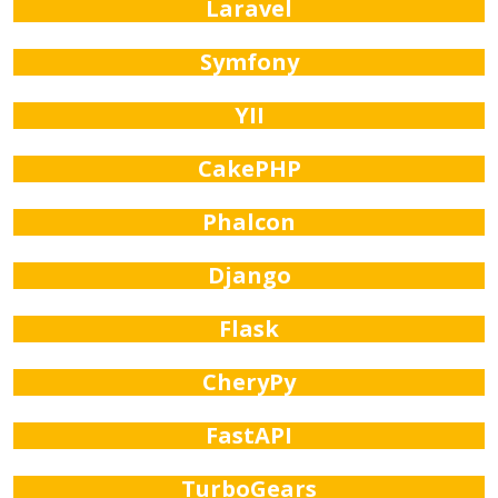
Laravel
Symfony
YII
CakePHP
Phalcon
Django
Flask
CheryPy
FastAPI
TurboGears