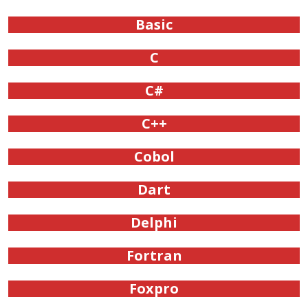
Basic
C
C#
C++
Cobol
Dart
Delphi
Fortran
Foxpro