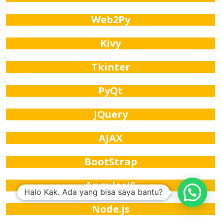
Web2Py
Kivy
Tkinter
PyQt
JQuery
AJAX
BootStrap
AngularJS
Halo Kak. Ada yang bisa saya bantu?
Node.js