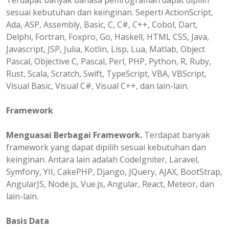
Terdapat banyak bahasa pemrograman dapat dipilih
sesuai kebutuhan dan keinginan. Seperti ActionScript,
Ada, ASP, Assembly, Basic, C, C#, C++, Cobol, Dart,
Delphi, Fortran, Foxpro, Go, Haskell, HTML CSS, Java,
Javascript, JSP, Julia, Kotlin, Lisp, Lua, Matlab, Object
Pascal, Objective C, Pascal, Perl, PHP, Python, R, Ruby,
Rust, Scala, Scratch, Swift, TypeScript, VBA, VBScript,
Visual Basic, Visual C#, Visual C++, dan lain-lain.
Framework
Menguasai Berbagai Framework.
Terdapat banyak
framework yang dapat dipilih sesuai kebutuhan dan
keinginan. Antara lain adalah CodeIgniter, Laravel,
Symfony, YII, CakePHP, Django, JQuery, AJAX, BootStrap,
AngularJS, Node.js, Vue.js, Angular, React, Meteor, dan
lain-lain.
Basis Data