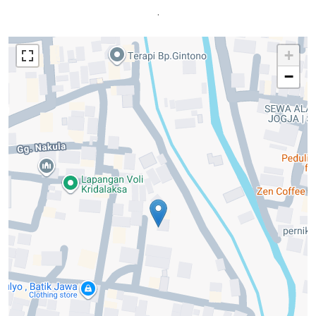
.
+
−