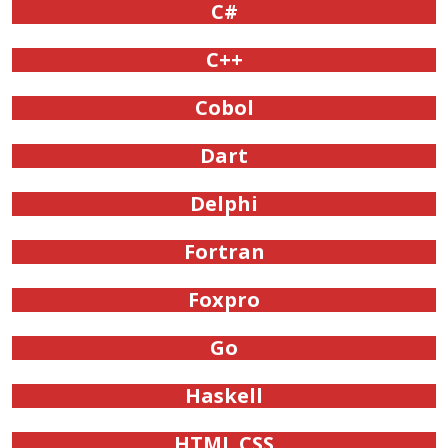
C#
C++
Cobol
Dart
Delphi
Fortran
Foxpro
Go
Haskell
HTML CSS