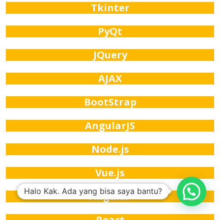
Tkinter
PyQt
JQuery
AJAX
BootStrap
AngularJS
Node.js
Vue.js
Halo Kak. Ada yang bisa saya bantu?
Angular
React