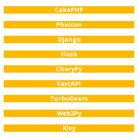
CakePHP
Phalcon
Django
Flask
CheryPy
FastAPI
TurboGears
Web2Py
Kivy