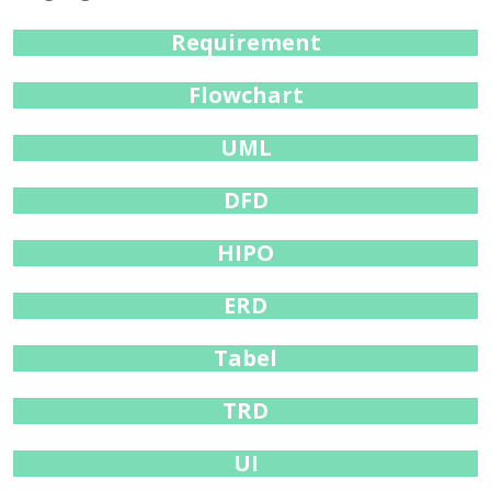
Requirement
Flowchart
UML
DFD
HIPO
ERD
Tabel
TRD
UI