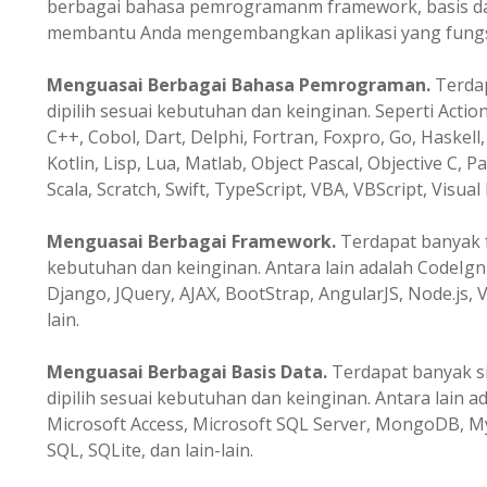
berbagai bahasa pemrogramanm framework, basis data
membantu Anda mengembangkan aplikasi yang fungsio
Menguasai Berbagai Bahasa Pemrograman.
Terda
dipilih sesuai kebutuhan dan keinginan. Seperti Action
C++, Cobol, Dart, Delphi, Fortran, Foxpro, Go, Haskell, 
Kotlin, Lisp, Lua, Matlab, Object Pascal, Objective C, P
Scala, Scratch, Swift, TypeScript, VBA, VBScript, Visual 
Menguasai Berbagai Framework.
Terdapat banyak f
kebutuhan dan keinginan. Antara lain adalah CodeIgni
Django, JQuery, AJAX, BootStrap, AngularJS, Node.js, V
lain.
Menguasai Berbagai Basis Data.
Terdapat banyak s
dipilih sesuai kebutuhan dan keinginan. Antara lain a
Microsoft Access, Microsoft SQL Server, MongoDB, M
SQL, SQLite, dan lain-lain.