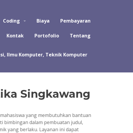
puter, Teknik Komputer, Sistem Komputer, dan Rekayasa
Coding
Biaya
Pembayaran
a koding program untuk tugas kuliah, kerja praktek, tugas
likasi, software, perangkat lunak, sistem, perhitungan
Kontak
Portofolio
Tentang
tika Singkawang
agi mahasiswa yang membutuhkan bantuan
puti bimbingan dalam pembuatan judul,
ik yang berlaku. Layanan ini dapat