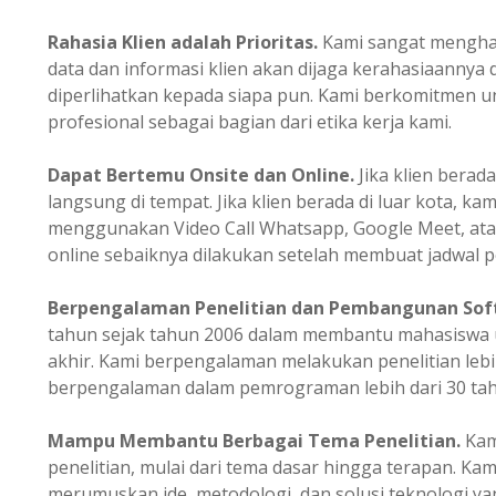
Rahasia Klien adalah Prioritas.
Kami sangat mengharg
data dan informasi klien akan dijaga kerahasiaannya 
diperlihatkan kepada siapa pun. Kami berkomitmen un
profesional sebagai bagian dari etika kerja kami.
Dapat Bertemu Onsite dan Online.
Jika klien berada
langsung di tempat. Jika klien berada di luar kota, ka
menggunakan Video Call Whatsapp, Google Meet, ata
online sebaiknya dilakukan setelah membuat jadwal p
Berpengalaman
Penelitian dan Pembangunan Sof
tahun sejak tahun 2006 dalam membantu mahasiswa u
akhir. Kami berpengalaman melakukan penelitian lebi
berpengalaman dalam pemrograman lebih dari 30 tah
Mampu Membantu Berbagai Tema Penelitian.
Kam
penelitian, mulai dari tema dasar hingga terapan. K
merumuskan ide, metodologi, dan solusi teknologi ya