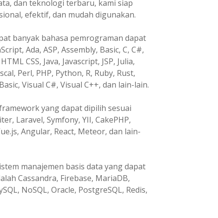
, dan teknologi terbaru, kami siap
nal, efektif, dan mudah digunakan.
pat banyak bahasa pemrograman dapat
Script, Ada, ASP, Assembly, Basic, C, C#,
HTML CSS, Java, Javascript, JSP, Julia,
ascal, Perl, PHP, Python, R, Ruby, Rust,
Basic, Visual C#, Visual C++, dan lain-lain.
ramework yang dapat dipilih sesuai
ter, Laravel, Symfony, YII, CakePHP,
ue.js, Angular, React, Meteor, dan lain-
istem manajemen basis data yang dapat
dalah Cassandra, Firebase, MariaDB,
ySQL, NoSQL, Oracle, PostgreSQL, Redis,