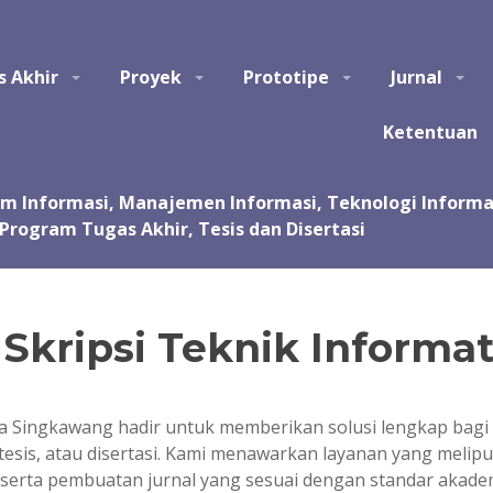
tem Informasi, Manajemen Informasi, Teknologi Informasi, Ilmu Kom
s Akhir
Proyek
Prototipe
Jurnal
asi, kursus, les privat dalam pembuatan tugas akhir dan skripsi. Jas
 Jasa pembuatan tugas kuliah, proyek, prototipe, purwarupa, program, ap
sentasi.
Ketentuan
Skripsi Teknik Informa
ika Singkawang hadir untuk memberikan solusi lengkap b
 tesis, atau disertasi. Kami menawarkan layanan yang meli
serta pembuatan jurnal yang sesuai dengan standar akadem