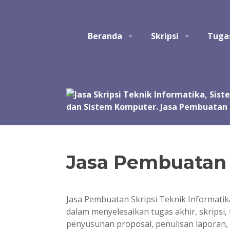
Skip
to
Studio Tatak
Jasa pembuatan skripsi Teknik Informatika, Sis
content
Beranda
Skripsi
Tuga
Perangkat Lunak. Jasa bantuan, bimbingan, konsult
akhir, skripsi, tesis, dan disertasi. Joki koding.
manual, simulasi, model, laporan, jurnal, dan pre
Jasa Pembuatan 
Jasa Pembuatan Skripsi Teknik Informat
dalam menyelesaikan tugas akhir, skripsi,
penyusunan proposal, penulisan laporan, 