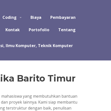
puter, Teknik Komputer, Sistem Komputer, dan Rekayasa
Coding
Biaya
Pembayaran
a koding program untuk tugas kuliah, kerja praktek, tugas
likasi, software, perangkat lunak, sistem, perhitungan
Kontak
Portofolio
Tentang
ika Barito Timur
bagi mahasiswa yang membutuhkan bantuan
i, dan proyek lainnya. Kami siap membantu
ng terstruktur dengan baik, penulisan