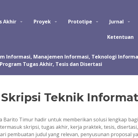
tem Informasi, Manajemen Informasi, Teknologi Informasi, Ilmu Kom
s Akhir
Proyek
Prototipe
Jurnal
asi, kursus, les privat dalam pembuatan tugas akhir dan skripsi. Jas
 Jasa pembuatan tugas kuliah, proyek, prototipe, purwarupa, program, ap
sentasi.
Ketentuan
kripsi Teknik Informat
ka Barito Timur hadir untuk memberikan solusi lengkap 
rmasuk skripsi, tugas akhir, kerja praktek, tesis, disertas
 dari pembuatan judul yang relevan, penyusunan proposal ya