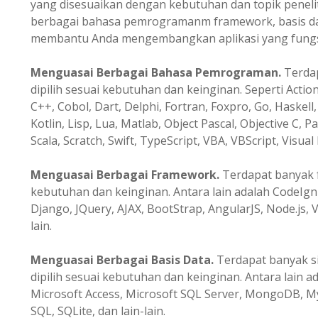
yang disesuaikan dengan kebutuhan dan topik peneli
berbagai bahasa pemrogramanm framework, basis data
membantu Anda mengembangkan aplikasi yang fungsio
Menguasai Berbagai Bahasa Pemrograman.
Terda
dipilih sesuai kebutuhan dan keinginan. Seperti Action
C++, Cobol, Dart, Delphi, Fortran, Foxpro, Go, Haskell, 
Kotlin, Lisp, Lua, Matlab, Object Pascal, Objective C, P
Scala, Scratch, Swift, TypeScript, VBA, VBScript, Visual 
Menguasai Berbagai Framework.
Terdapat banyak f
kebutuhan dan keinginan. Antara lain adalah CodeIgni
Django, JQuery, AJAX, BootStrap, AngularJS, Node.js, V
lain.
Menguasai Berbagai Basis Data.
Terdapat banyak s
dipilih sesuai kebutuhan dan keinginan. Antara lain a
Microsoft Access, Microsoft SQL Server, MongoDB, M
SQL, SQLite, dan lain-lain.