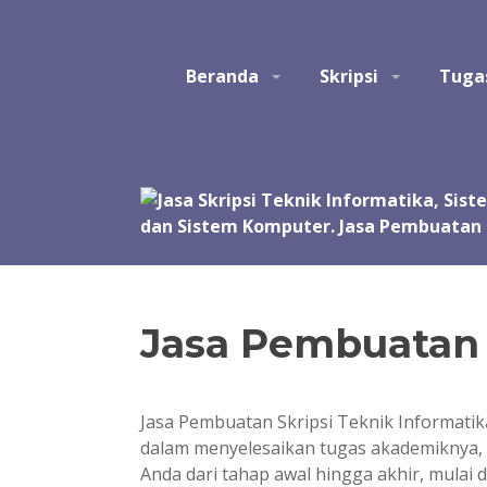
Skip
to
Studio Tatak
Jasa pembuatan skripsi Teknik Informatika, Sis
content
Beranda
Skripsi
Tuga
Perangkat Lunak. Jasa bantuan, bimbingan, konsult
akhir, skripsi, tesis, dan disertasi. Joki koding.
manual, simulasi, model, laporan, jurnal, dan pre
Jasa Pembuatan S
Jasa Pembuatan Skripsi Teknik Informati
dalam menyelesaikan tugas akademiknya, te
Anda dari tahap awal hingga akhir, mulai