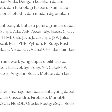
tian Anda. Dengan keahlian dalam
, dan teknologi terbaru, kami siap
nal, efektif, dan mudah digunakan.
pat banyak bahasa pemrograman dapat
Script, Ada, ASP, Assembly, Basic, C, C#,
HTML CSS, Java, Javascript, JSP, Julia,
ascal, Perl, PHP, Python, R, Ruby, Rust,
Basic, Visual C#, Visual C++, dan lain-lain.
ramework yang dapat dipilih sesuai
ter, Laravel, Symfony, YII, CakePHP,
ue.js, Angular, React, Meteor, dan lain-
istem manajemen basis data yang dapat
dalah Cassandra, Firebase, MariaDB,
ySQL, NoSQL, Oracle, PostgreSQL, Redis,