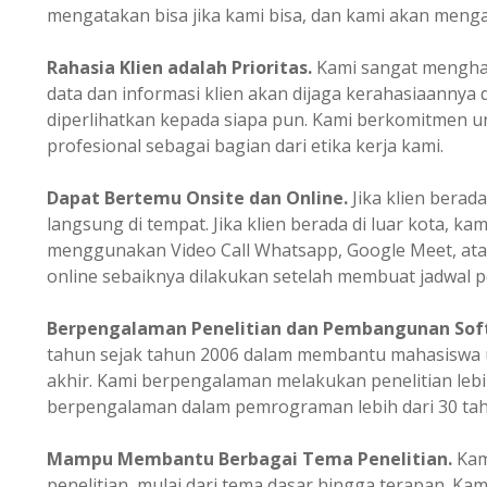
mengatakan bisa jika kami bisa, dan kami akan mengata
Rahasia Klien adalah Prioritas.
Kami sangat mengharg
data dan informasi klien akan dijaga kerahasiaannya 
diperlihatkan kepada siapa pun. Kami berkomitmen un
profesional sebagai bagian dari etika kerja kami.
Dapat Bertemu Onsite dan Online.
Jika klien berada
langsung di tempat. Jika klien berada di luar kota, ka
menggunakan Video Call Whatsapp, Google Meet, ata
online sebaiknya dilakukan setelah membuat jadwal p
Berpengalaman
Penelitian dan Pembangunan Sof
tahun sejak tahun 2006 dalam membantu mahasiswa u
akhir. Kami berpengalaman melakukan penelitian lebi
berpengalaman dalam pemrograman lebih dari 30 tah
Mampu Membantu Berbagai Tema Penelitian.
Kam
penelitian, mulai dari tema dasar hingga terapan. K