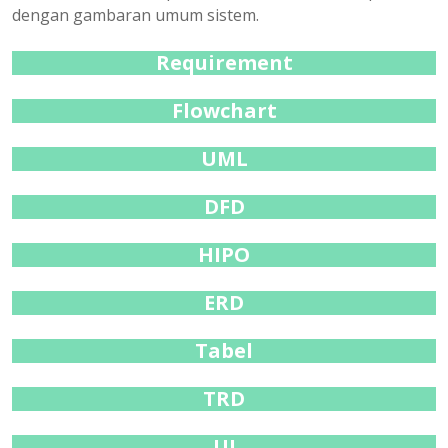
dengan gambaran umum sistem.
Requirement
Flowchart
UML
DFD
HIPO
ERD
Tabel
TRD
UI