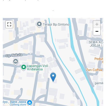
.
+
−