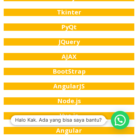
Tkinter
PyQt
JQuery
AJAX
BootStrap
AngularJS
Node.js
Vue.js
Halo Kak. Ada yang bisa saya bantu?
Angular