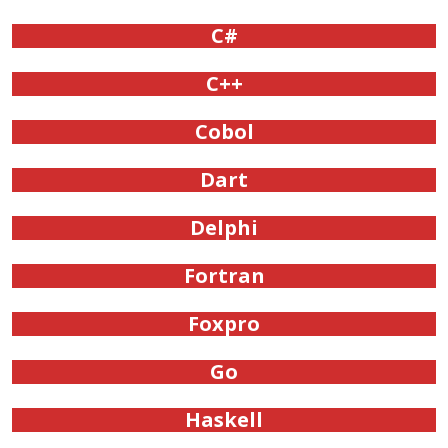
C#
C++
Cobol
Dart
Delphi
Fortran
Foxpro
Go
Haskell