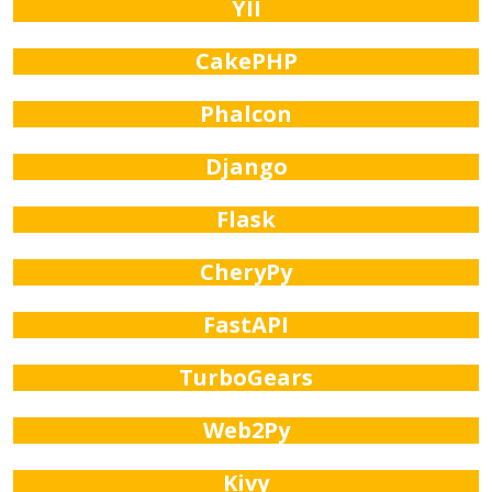
YII
CakePHP
Phalcon
Django
Flask
CheryPy
FastAPI
TurboGears
Web2Py
Kivy