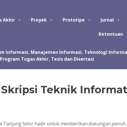
tem Informasi, Manajemen Informasi, Teknologi Informasi, Ilmu Kom
s Akhir
Proyek
Prototipe
Jurnal
asi, kursus, les privat dalam pembuatan tugas akhir dan skripsi. Jas
 Jasa pembuatan tugas kuliah, proyek, prototipe, purwarupa, program, ap
sentasi.
Ketentuan
Skripsi Teknik Informa
ika Tanjung Selor hadir untuk memberikan dukungan penu