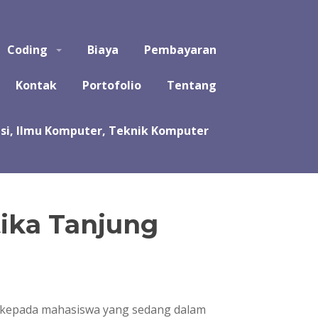
puter, Teknik Komputer, Sistem Komputer, dan Rekayasa
Coding
Biaya
Pembayaran
a koding program untuk tugas kuliah, kerja praktek, tugas
likasi, software, perangkat lunak, sistem, perhitungan
Kontak
Portofolio
Tentang
tika Tanjung
h kepada mahasiswa yang sedang dalam