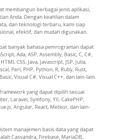
t membangun berbagai jenis aplikasi,
tian Anda. Dengan keahlian dalam
, dan teknologi terbaru, kami siap
nal, efektif, dan mudah digunakan.
pat banyak bahasa pemrograman dapat
Script, Ada, ASP, Assembly, Basic, C, C#,
HTML CSS, Java, Javascript, JSP, Julia,
ascal, Perl, PHP, Python, R, Ruby, Rust,
Basic, Visual C#, Visual C++, dan lain-lain.
ramework yang dapat dipilih sesuai
ter, Laravel, Symfony, YII, CakePHP,
ue.js, Angular, React, Meteor, dan lain-
istem manajemen basis data yang dapat
dalah Cassandra, Firebase, MariaDB,