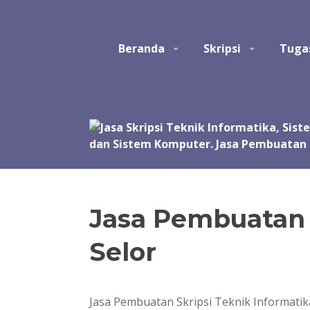
Skip
to
Studio Tatak
Jasa pembuatan skripsi Teknik Informatika, Sis
content
Beranda
Skripsi
Tuga
Perangkat Lunak. Jasa bantuan, bimbingan, konsult
akhir, skripsi, tesis, dan disertasi. Joki koding.
manual, simulasi, model, laporan, jurnal, dan pre
Jasa Pembuatan 
Selor
Jasa Pembuatan Skripsi Teknik Informat