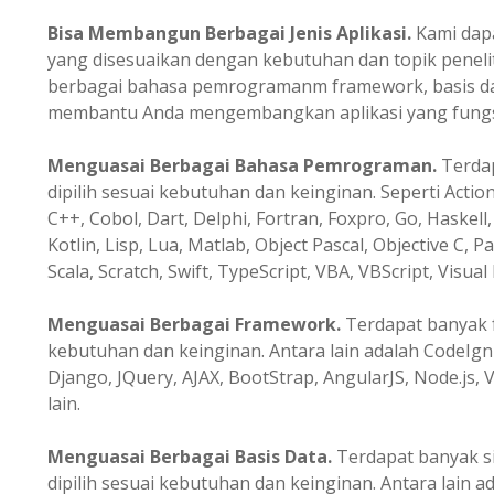
Bisa Membangun Berbagai Jenis Aplikasi.
Kami dapa
yang disesuaikan dengan kebutuhan dan topik peneli
berbagai bahasa pemrogramanm framework, basis data
membantu Anda mengembangkan aplikasi yang fungsio
Menguasai Berbagai Bahasa Pemrograman.
Terda
dipilih sesuai kebutuhan dan keinginan. Seperti Action
C++, Cobol, Dart, Delphi, Fortran, Foxpro, Go, Haskell, 
Kotlin, Lisp, Lua, Matlab, Object Pascal, Objective C, P
Scala, Scratch, Swift, TypeScript, VBA, VBScript, Visual 
Menguasai Berbagai Framework.
Terdapat banyak f
kebutuhan dan keinginan. Antara lain adalah CodeIgni
Django, JQuery, AJAX, BootStrap, AngularJS, Node.js, V
lain.
Menguasai Berbagai Basis Data.
Terdapat banyak s
dipilih sesuai kebutuhan dan keinginan. Antara lain a