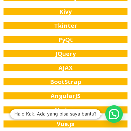
Kivy
Tkinter
PyQt
JQuery
AJAX
BootStrap
AngularJS
Node.js
Halo Kak. Ada yang bisa saya bantu?
Vue.js