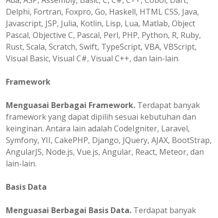
Ada, ASP, Assembly, Basic, C, C#, C++, Cobol, Dart,
Delphi, Fortran, Foxpro, Go, Haskell, HTML CSS, Java,
Javascript, JSP, Julia, Kotlin, Lisp, Lua, Matlab, Object
Pascal, Objective C, Pascal, Perl, PHP, Python, R, Ruby,
Rust, Scala, Scratch, Swift, TypeScript, VBA, VBScript,
Visual Basic, Visual C#, Visual C++, dan lain-lain.
Framework
Menguasai Berbagai Framework.
Terdapat banyak
framework yang dapat dipilih sesuai kebutuhan dan
keinginan. Antara lain adalah CodeIgniter, Laravel,
Symfony, YII, CakePHP, Django, JQuery, AJAX, BootStrap,
AngularJS, Node.js, Vue.js, Angular, React, Meteor, dan
lain-lain.
Basis Data
Menguasai Berbagai Basis Data.
Terdapat banyak