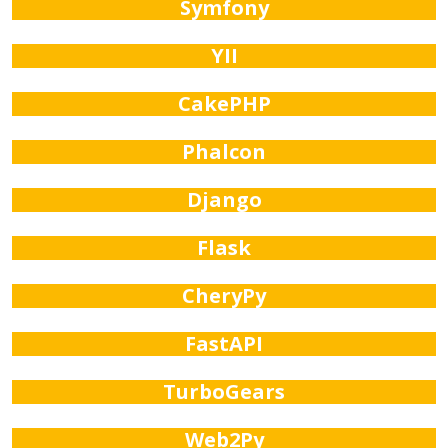
Symfony
YII
CakePHP
Phalcon
Django
Flask
CheryPy
FastAPI
TurboGears
Web2Py