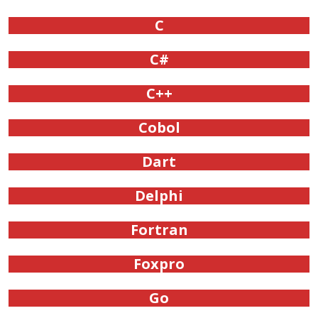
C
C#
C++
Cobol
Dart
Delphi
Fortran
Foxpro
Go