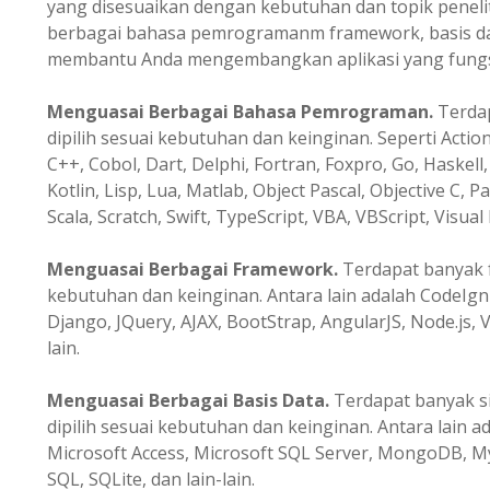
yang disesuaikan dengan kebutuhan dan topik peneli
berbagai bahasa pemrogramanm framework, basis data
membantu Anda mengembangkan aplikasi yang fungsio
Menguasai Berbagai Bahasa Pemrograman.
Terda
dipilih sesuai kebutuhan dan keinginan. Seperti Action
C++, Cobol, Dart, Delphi, Fortran, Foxpro, Go, Haskell, 
Kotlin, Lisp, Lua, Matlab, Object Pascal, Objective C, P
Scala, Scratch, Swift, TypeScript, VBA, VBScript, Visual 
Menguasai Berbagai Framework.
Terdapat banyak f
kebutuhan dan keinginan. Antara lain adalah CodeIgni
Django, JQuery, AJAX, BootStrap, AngularJS, Node.js, V
lain.
Menguasai Berbagai Basis Data.
Terdapat banyak s
dipilih sesuai kebutuhan dan keinginan. Antara lain a
Microsoft Access, Microsoft SQL Server, MongoDB, M
SQL, SQLite, dan lain-lain.