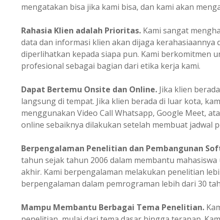
mengatakan bisa jika kami bisa, dan kami akan mengata
Rahasia Klien adalah Prioritas.
Kami sangat mengharg
data dan informasi klien akan dijaga kerahasiaannya 
diperlihatkan kepada siapa pun. Kami berkomitmen un
profesional sebagai bagian dari etika kerja kami.
Dapat Bertemu Onsite dan Online.
Jika klien berada
langsung di tempat. Jika klien berada di luar kota, ka
menggunakan Video Call Whatsapp, Google Meet, ata
online sebaiknya dilakukan setelah membuat jadwal p
Berpengalaman
Penelitian dan Pembangunan Sof
tahun sejak tahun 2006 dalam membantu mahasiswa u
akhir. Kami berpengalaman melakukan penelitian lebi
berpengalaman dalam pemrograman lebih dari 30 tah
Mampu Membantu Berbagai Tema Penelitian.
Kam
penelitian, mulai dari tema dasar hingga terapan. K