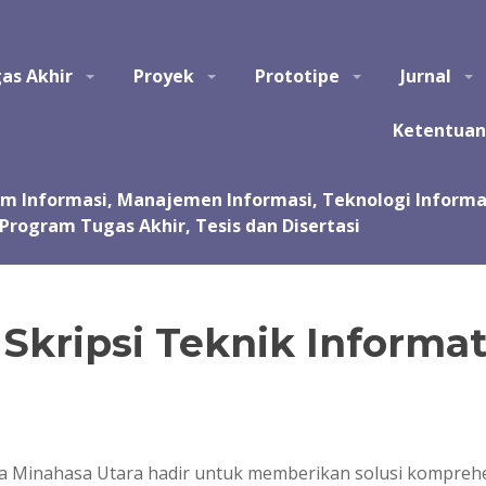
tem Informasi, Manajemen Informasi, Teknologi Informasi, Ilmu Kom
as Akhir
Proyek
Prototipe
Jurnal
asi, kursus, les privat dalam pembuatan tugas akhir dan skripsi. Jas
 Jasa pembuatan tugas kuliah, proyek, prototipe, purwarupa, program, ap
sentasi.
Ketentuan
Skripsi Teknik Informa
ka Minahasa Utara hadir untuk memberikan solusi kompreh