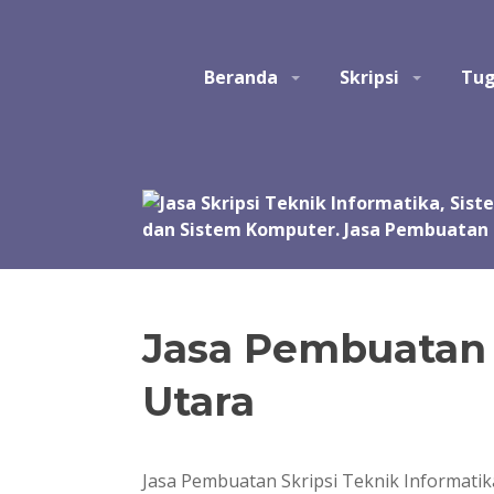
Skip
to
Studio Tatak
Jasa pembuatan skripsi Teknik Informatika, Sis
content
Beranda
Skripsi
Tug
Perangkat Lunak. Jasa bantuan, bimbingan, konsult
akhir, skripsi, tesis, dan disertasi. Joki koding.
manual, simulasi, model, laporan, jurnal, dan pre
Jasa Pembuatan 
Utara
Jasa Pembuatan Skripsi Teknik Informati