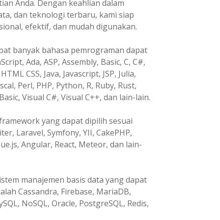
tian Anda. Dengan keahlian dalam
, dan teknologi terbaru, kami siap
nal, efektif, dan mudah digunakan.
pat banyak bahasa pemrograman dapat
Script, Ada, ASP, Assembly, Basic, C, C#,
HTML CSS, Java, Javascript, JSP, Julia,
ascal, Perl, PHP, Python, R, Ruby, Rust,
Basic, Visual C#, Visual C++, dan lain-lain.
ramework yang dapat dipilih sesuai
ter, Laravel, Symfony, YII, CakePHP,
ue.js, Angular, React, Meteor, dan lain-
istem manajemen basis data yang dapat
dalah Cassandra, Firebase, MariaDB,
ySQL, NoSQL, Oracle, PostgreSQL, Redis,