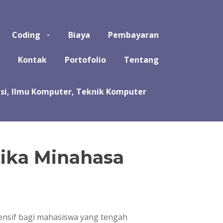
puter, Teknik Komputer, Sistem Komputer, dan Rekayasa
Coding
Biaya
Pembayaran
a koding program untuk tugas kuliah, kerja praktek, tugas
likasi, software, perangkat lunak, sistem, perhitungan
Kontak
Portofolio
Tentang
tika Minahasa
ensif bagi mahasiswa yang tengah