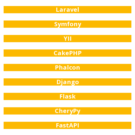
Laravel
Symfony
YII
CakePHP
Phalcon
Django
Flask
CheryPy
FastAPI