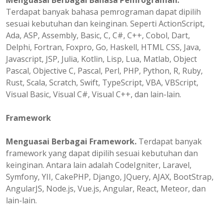
Menguasai Berbagai Bahasa Pemrograman.
Terdapat banyak bahasa pemrograman dapat dipilih
sesuai kebutuhan dan keinginan. Seperti ActionScript,
Ada, ASP, Assembly, Basic, C, C#, C++, Cobol, Dart,
Delphi, Fortran, Foxpro, Go, Haskell, HTML CSS, Java,
Javascript, JSP, Julia, Kotlin, Lisp, Lua, Matlab, Object
Pascal, Objective C, Pascal, Perl, PHP, Python, R, Ruby,
Rust, Scala, Scratch, Swift, TypeScript, VBA, VBScript,
Visual Basic, Visual C#, Visual C++, dan lain-lain.
Framework
Menguasai Berbagai Framework.
Terdapat banyak
framework yang dapat dipilih sesuai kebutuhan dan
keinginan. Antara lain adalah CodeIgniter, Laravel,
Symfony, YII, CakePHP, Django, JQuery, AJAX, BootStrap,
AngularJS, Node.js, Vue.js, Angular, React, Meteor, dan
lain-lain.