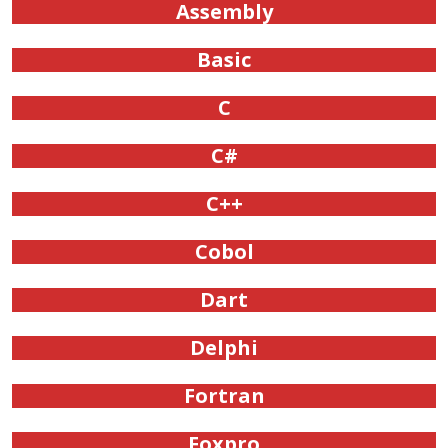
Assembly
Basic
C
C#
C++
Cobol
Dart
Delphi
Fortran
Foxpro