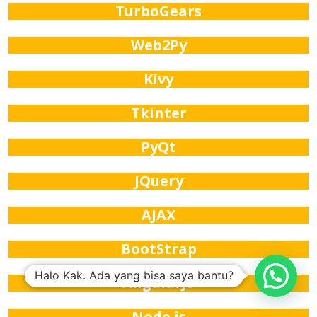
TurboGears
Web2Py
Kivy
Tkinter
PyQt
JQuery
AJAX
BootStrap
Halo Kak. Ada yang bisa saya bantu?
AngularJS
Node.js