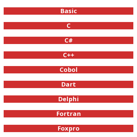
Basic
C
C#
C++
Cobol
Dart
Delphi
Fortran
Foxpro