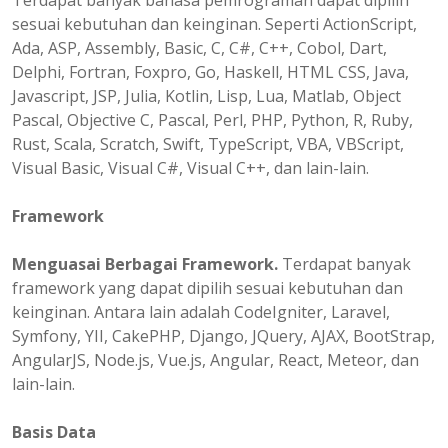
Terdapat banyak bahasa pemrograman dapat dipilih
sesuai kebutuhan dan keinginan. Seperti ActionScript,
Ada, ASP, Assembly, Basic, C, C#, C++, Cobol, Dart,
Delphi, Fortran, Foxpro, Go, Haskell, HTML CSS, Java,
Javascript, JSP, Julia, Kotlin, Lisp, Lua, Matlab, Object
Pascal, Objective C, Pascal, Perl, PHP, Python, R, Ruby,
Rust, Scala, Scratch, Swift, TypeScript, VBA, VBScript,
Visual Basic, Visual C#, Visual C++, dan lain-lain.
Framework
Menguasai Berbagai Framework.
Terdapat banyak
framework yang dapat dipilih sesuai kebutuhan dan
keinginan. Antara lain adalah CodeIgniter, Laravel,
Symfony, YII, CakePHP, Django, JQuery, AJAX, BootStrap,
AngularJS, Node.js, Vue.js, Angular, React, Meteor, dan
lain-lain.
Basis Data