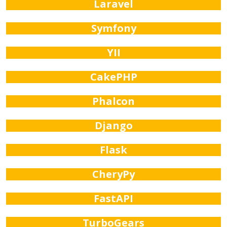
Laravel
Symfony
YII
CakePHP
Phalcon
Django
Flask
CheryPy
FastAPI
TurboGears