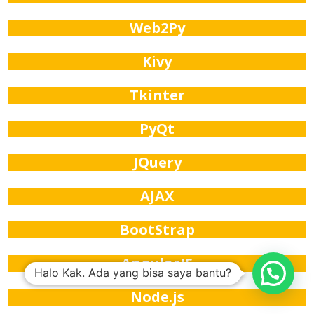
Web2Py
Kivy
Tkinter
PyQt
JQuery
AJAX
BootStrap
AngularJS
Halo Kak. Ada yang bisa saya bantu?
Node.js