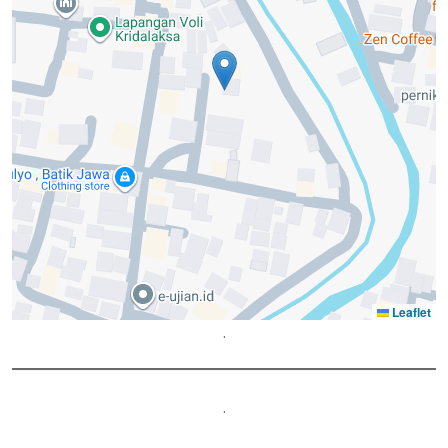
Leaflet
.
.