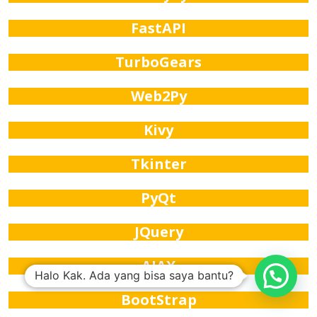
FastAPI
TurboGears
Web2Py
Kivy
Tkinter
PyQt
JQuery
AJAX
Halo Kak. Ada yang bisa saya bantu?
BootStrap