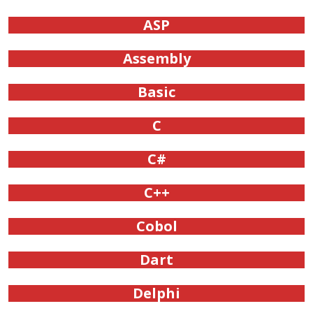
ASP
Assembly
Basic
C
C#
C++
Cobol
Dart
Delphi