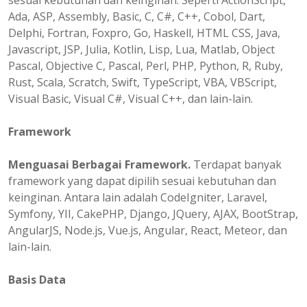
sesuai kebutuhan dan keinginan. Seperti ActionScript,
Ada, ASP, Assembly, Basic, C, C#, C++, Cobol, Dart,
Delphi, Fortran, Foxpro, Go, Haskell, HTML CSS, Java,
Javascript, JSP, Julia, Kotlin, Lisp, Lua, Matlab, Object
Pascal, Objective C, Pascal, Perl, PHP, Python, R, Ruby,
Rust, Scala, Scratch, Swift, TypeScript, VBA, VBScript,
Visual Basic, Visual C#, Visual C++, dan lain-lain.
Framework
Menguasai Berbagai Framework.
Terdapat banyak
framework yang dapat dipilih sesuai kebutuhan dan
keinginan. Antara lain adalah CodeIgniter, Laravel,
Symfony, YII, CakePHP, Django, JQuery, AJAX, BootStrap,
AngularJS, Node.js, Vue.js, Angular, React, Meteor, dan
lain-lain.
Basis Data