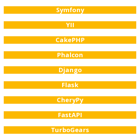
Symfony
YII
CakePHP
Phalcon
Django
Flask
CheryPy
FastAPI
TurboGears