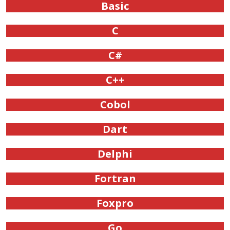
Basic
C
C#
C++
Cobol
Dart
Delphi
Fortran
Foxpro
Go