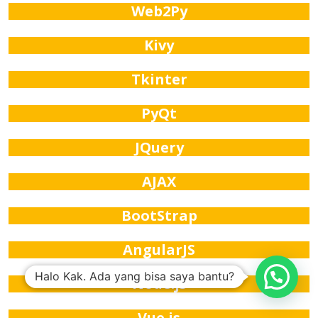
Web2Py
Kivy
Tkinter
PyQt
JQuery
AJAX
BootStrap
AngularJS
Halo Kak. Ada yang bisa saya bantu?
Node.js
Vue.js