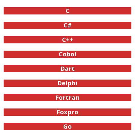
C
C#
C++
Cobol
Dart
Delphi
Fortran
Foxpro
Go