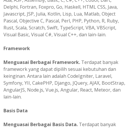
Ada, ASP, Assembly, Basic, C, C#, C++, Cobol, Dart,
Delphi, Fortran, Foxpro, Go, Haskell, HTML CSS, Java,
Javascript, JSP, Julia, Kotlin, Lisp, Lua, Matlab, Object
Pascal, Objective C, Pascal, Perl, PHP, Python, R, Ruby,
Rust, Scala, Scratch, Swift, TypeScript, VBA, VBScript,
Visual Basic, Visual C#, Visual C++, dan lain-lain.
Framework
Menguasai Berbagai Framework.
Terdapat banyak
framework yang dapat dipilih sesuai kebutuhan dan
keinginan. Antara lain adalah CodeIgniter, Laravel,
Symfony, YII, CakePHP, Django, JQuery, AJAX, BootStrap,
AngularJS, Node.js, Vue.js, Angular, React, Meteor, dan
lain-lain.
Basis Data
Menguasai Berbagai Basis Data.
Terdapat banyak