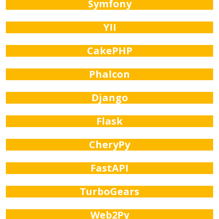
Symfony
YII
CakePHP
Phalcon
Django
Flask
CheryPy
FastAPI
TurboGears
Web2Py