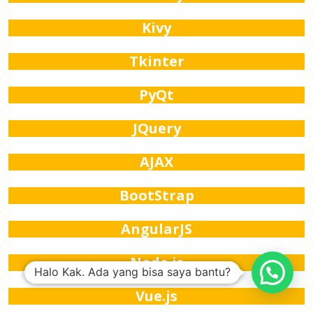
Kivy
Tkinter
PyQt
JQuery
AJAX
BootStrap
AngularJS
Node.js
Halo Kak. Ada yang bisa saya bantu?
Vue.js