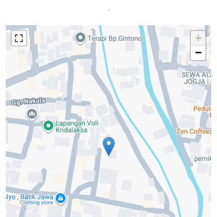
.
+
−