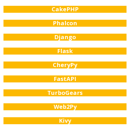
CakePHP
Phalcon
Django
Flask
CheryPy
FastAPI
TurboGears
Web2Py
Kivy