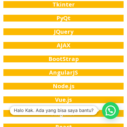
Tkinter
PyQt
JQuery
AJAX
BootStrap
AngularJS
Node.js
Vue.js
Halo Kak. Ada yang bisa saya bantu?
Angular
React