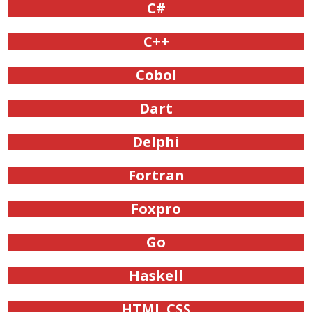
C#
C++
Cobol
Dart
Delphi
Fortran
Foxpro
Go
Haskell
HTML CSS