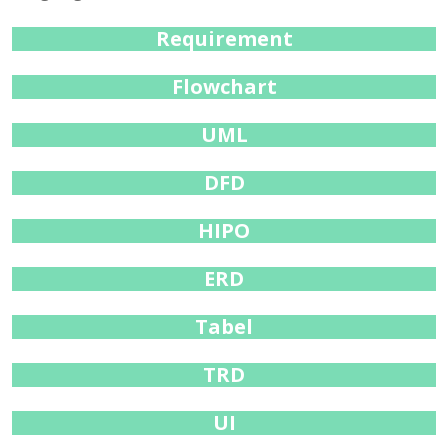
Requirement
Flowchart
UML
DFD
HIPO
ERD
Tabel
TRD
UI