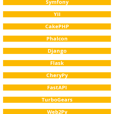
Symfony
YII
CakePHP
Phalcon
Django
Flask
CheryPy
FastAPI
TurboGears
Web2Py