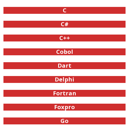
C
C#
C++
Cobol
Dart
Delphi
Fortran
Foxpro
Go