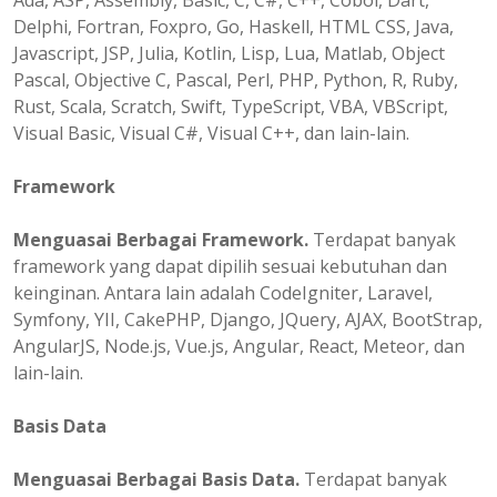
Ada, ASP, Assembly, Basic, C, C#, C++, Cobol, Dart,
Delphi, Fortran, Foxpro, Go, Haskell, HTML CSS, Java,
Javascript, JSP, Julia, Kotlin, Lisp, Lua, Matlab, Object
Pascal, Objective C, Pascal, Perl, PHP, Python, R, Ruby,
Rust, Scala, Scratch, Swift, TypeScript, VBA, VBScript,
Visual Basic, Visual C#, Visual C++, dan lain-lain.
Framework
Menguasai Berbagai Framework.
Terdapat banyak
framework yang dapat dipilih sesuai kebutuhan dan
keinginan. Antara lain adalah CodeIgniter, Laravel,
Symfony, YII, CakePHP, Django, JQuery, AJAX, BootStrap,
AngularJS, Node.js, Vue.js, Angular, React, Meteor, dan
lain-lain.
Basis Data
Menguasai Berbagai Basis Data.
Terdapat banyak