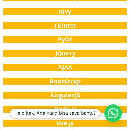
Kivy
Tkinter
PyQt
JQuery
AJAX
BootStrap
AngularJS
Node.js
Halo Kak. Ada yang bisa saya bantu?
Vue.js