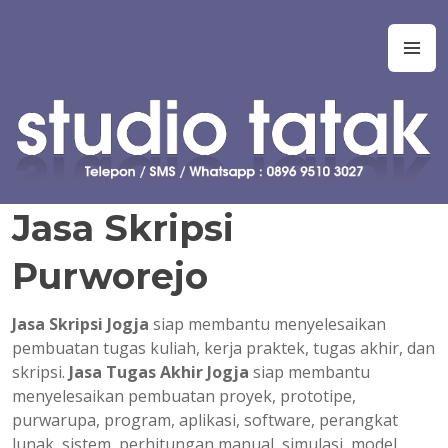
Skip
to
Studio Tatak
Jasa pembuatan skripsi Teknik Informatika, Sistem Informasi,
M
content
Manajemen Informasi, Teknologi Informasi, Ilmu Komputer,
Teknik Komputer, Sistem Komputer, dan Rekayasa Perangkat
Lunak. Jasa bantuan, bimbingan, konsultasi, kursus, les privat
dalam pembuatan tugas akhir dan skripsi. Jasa koding program
untuk tugas kuliah, kerja praktek, tugas akhir, skripsi, tesis, dan
disertasi. Joki koding. Jasa pembuatan tugas kuliah, proyek,
prototipe, purwarupa, program, aplikasi, software, perangkat
Jasa Skripsi
lunak, sistem, perhitungan manual, simulasi, model, laporan, jurnal,
dan presentasi.
Purworejo
Jasa Skripsi Jogja
siap membantu menyelesaikan
pembuatan tugas kuliah, kerja praktek, tugas akhir, dan
skripsi.
Jasa Tugas Akhir Jogja
siap membantu
menyelesaikan pembuatan proyek, prototipe,
purwarupa, program, aplikasi, software, perangkat
lunak, sistem, perhitungan manual, simulasi, model,