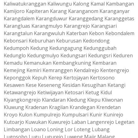
Kaliwatukranggan Kaliwungu Kalong Kamal Kambangan
Kamijoro Kapiteran Karang Karanganom Karanganyar
Karangdalem Karangduwur Karanggedang Karanggetas
Karangluas Karangmulyo Karangrejo Karangsari
Karangtalun Karangwuluh Katerban Kebon Kebondalem
Kebonsari Keburuhan Keburusan Kedondong
Kedumpoh Kedung Kedungagung Kedunggubah
Kedunglo Kedungmulyo Kedungsari Kedungsri Keduren
Kemadu Kemanukan Kembangkuning Kembaran
Kemejing Kemiri Kemranggen Kendalrejo Kentengrejo
Keponggok Kepuh Kerep Kertojayan Kertosono
Kesawen Kese Keseneng Kesidan Kesugihan Ketangi
Ketawangrejo Ketiwijayan Ketosari Ketug Kidul
Kiyangkongrejo Klandaran Kledung Klepu Kliwonan
Kluwung Kradenan Kragilan Krandegan Krendetan
Kroyo Kulon Kumpulrejo Kumpulsari Kunir Kunirejo
Kutoarjo Kuwukan Kuwurejo Laban Langenrejo Legetan
Limbangan Loano Loning Lor Loteng Lubang
Lugosobo Lugu Lugurejo Luweng Majir Malang