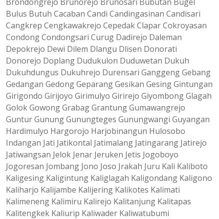
Brondongrejo Brunorejo Brunosari Bubutan Bugel
Bulus Butuh Cacaban Candi Candingasinan Candisari
Cangkrep Cengkawakrejo Cepedak Clapar Cokroyasan
Condong Condongsari Curug Dadirejo Daleman
Depokrejo Dewi Dilem Dlangu Dlisen Donorati
Donorejo Doplang Dudukulon Duduwetan Dukuh
Dukuhdungus Dukuhrejo Durensari Ganggeng Gebang
Gedangan Gedong Geparang Gesikan Gesing Gintungan
Girigondo Girijoyo Girimulyo Girirejo Giyombong Glagah
Golok Gowong Grabag Grantung Gumawangrejo
Guntur Gunung Gunungteges Gunungwangi Guyangan
Hardimulyo Hargorojo Harjobinangun Hulosobo
Indangan Jati Jatikontal Jatimalang Jatingarang Jatirejo
Jatiwangsan Jelok Jenar Jeruken Jetis Jogoboyo
Jogoresan Jombang Jono Joso Jrakah Juru Kali Kaliboto
Kaligesing Kaligintung Kaliglagah Kaligondang Kaligono
Kaliharjo Kalijambe Kalijering Kalikotes Kalimati
Kalimeneng Kalimiru Kalirejo Kalitanjung Kalitapas
Kalitengkek Kaliurip Kaliwader Kaliwatubumi