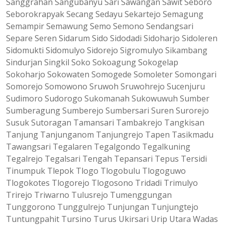
Sanggrahan Sangubanyu Sari Sawangan Sawit Seboro
Seborokrapyak Secang Sedayu Sekartejo Semagung
Semampir Semawung Semo Semono Sendangsari
Separe Seren Sidarum Sido Sidodadi Sidoharjo Sidoleren
Sidomukti Sidomulyo Sidorejo Sigromulyo Sikambang
Sindurjan Singkil Soko Sokoagung Sokogelap
Sokoharjo Sokowaten Somogede Somoleter Somongari
Somorejo Somowono Sruwoh Sruwohrejo Sucenjuru
Sudimoro Sudorogo Sukomanah Sukowuwuh Sumber
Sumberagung Sumberejo Sumbersari Suren Surorejo
Susuk Sutoragan Tamansari Tambakrejo Tangkisan
Tanjung Tanjunganom Tanjungrejo Tapen Tasikmadu
Tawangsari Tegalaren Tegalgondo Tegalkuning
Tegalrejo Tegalsari Tengah Tepansari Tepus Tersidi
Tinumpuk Tlepok Tlogo Tlogobulu Tlogoguwo
Tlogokotes Tlogorejo Tlogosono Tridadi Trimulyo
Trirejo Triwarno Tulusrejo Tumenggungan
Tunggorono Tunggulrejo Tunjungan Tunjungtejo
Tuntungpahit Tursino Turus Ukirsari Urip Utara Wadas