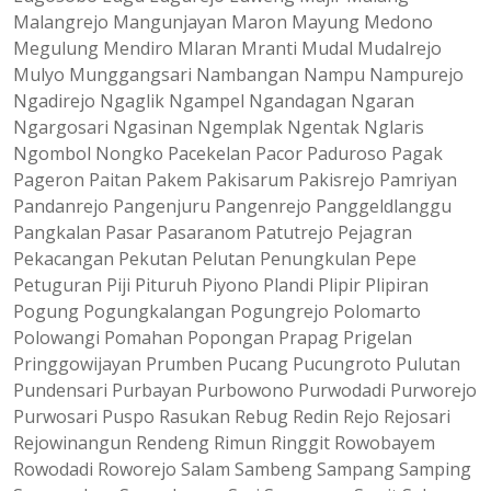
Malangrejo Mangunjayan Maron Mayung Medono
Megulung Mendiro Mlaran Mranti Mudal Mudalrejo
Mulyo Munggangsari Nambangan Nampu Nampurejo
Ngadirejo Ngaglik Ngampel Ngandagan Ngaran
Ngargosari Ngasinan Ngemplak Ngentak Nglaris
Ngombol Nongko Pacekelan Pacor Paduroso Pagak
Pageron Paitan Pakem Pakisarum Pakisrejo Pamriyan
Pandanrejo Pangenjuru Pangenrejo Panggeldlanggu
Pangkalan Pasar Pasaranom Patutrejo Pejagran
Pekacangan Pekutan Pelutan Penungkulan Pepe
Petuguran Piji Pituruh Piyono Plandi Plipir Plipiran
Pogung Pogungkalangan Pogungrejo Polomarto
Polowangi Pomahan Popongan Prapag Prigelan
Pringgowijayan Prumben Pucang Pucungroto Pulutan
Pundensari Purbayan Purbowono Purwodadi Purworejo
Purwosari Puspo Rasukan Rebug Redin Rejo Rejosari
Rejowinangun Rendeng Rimun Ringgit Rowobayem
Rowodadi Roworejo Salam Sambeng Sampang Samping