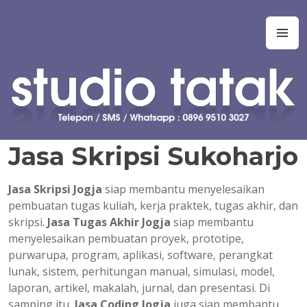
Skip
to
Studio Tatak
Jasa pembuatan skripsi Teknik Informatika, Sistem Informasi,
M
content
Manajemen Informasi, Teknologi Informasi, Ilmu Komputer,
Teknik Komputer, Sistem Komputer, dan Rekayasa Perangkat
Lunak. Jasa bantuan, bimbingan, konsultasi, kursus, les privat
dalam pembuatan tugas akhir dan skripsi. Jasa koding program
untuk tugas kuliah, kerja praktek, tugas akhir, skripsi, tesis, dan
disertasi. Joki koding. Jasa pembuatan tugas kuliah, proyek,
prototipe, purwarupa, program, aplikasi, software, perangkat
Jasa Skripsi Sukoharjo
lunak, sistem, perhitungan manual, simulasi, model, laporan, jurnal,
dan presentasi.
Jasa Skripsi Jogja
siap membantu menyelesaikan
pembuatan tugas kuliah, kerja praktek, tugas akhir, dan
skripsi.
Jasa Tugas Akhir Jogja
siap membantu
menyelesaikan pembuatan proyek, prototipe,
purwarupa, program, aplikasi, software, perangkat
lunak, sistem, perhitungan manual, simulasi, model,
laporan, artikel, makalah, jurnal, dan presentasi. Di
samping itu,
Jasa Coding Jogja
juga siap membantu