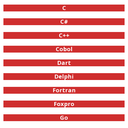
C
C#
C++
Cobol
Dart
Delphi
Fortran
Foxpro
Go