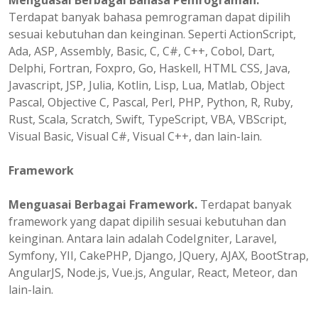
Menguasai Berbagai Bahasa Pemrograman.
Terdapat banyak bahasa pemrograman dapat dipilih
sesuai kebutuhan dan keinginan. Seperti ActionScript,
Ada, ASP, Assembly, Basic, C, C#, C++, Cobol, Dart,
Delphi, Fortran, Foxpro, Go, Haskell, HTML CSS, Java,
Javascript, JSP, Julia, Kotlin, Lisp, Lua, Matlab, Object
Pascal, Objective C, Pascal, Perl, PHP, Python, R, Ruby,
Rust, Scala, Scratch, Swift, TypeScript, VBA, VBScript,
Visual Basic, Visual C#, Visual C++, dan lain-lain.
Framework
Menguasai Berbagai Framework.
Terdapat banyak
framework yang dapat dipilih sesuai kebutuhan dan
keinginan. Antara lain adalah CodeIgniter, Laravel,
Symfony, YII, CakePHP, Django, JQuery, AJAX, BootStrap,
AngularJS, Node.js, Vue.js, Angular, React, Meteor, dan
lain-lain.