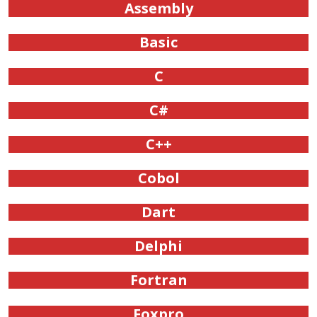
Assembly
Basic
C
C#
C++
Cobol
Dart
Delphi
Fortran
Foxpro