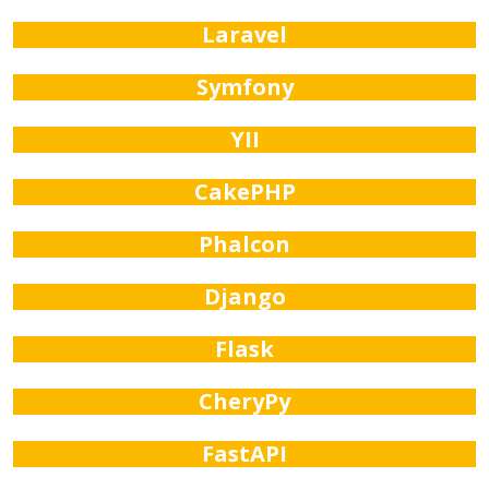
Laravel
Symfony
YII
CakePHP
Phalcon
Django
Flask
CheryPy
FastAPI