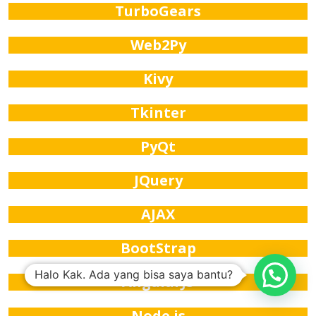
TurboGears
Web2Py
Kivy
Tkinter
PyQt
JQuery
AJAX
BootStrap
Halo Kak. Ada yang bisa saya bantu?
AngularJS
Node.js