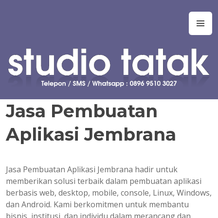
Skip
to
Studio Tatak
Jasa pembuatan skripsi Teknik Informatika, Sistem Informasi,
M
content
Manajemen Informasi, Teknologi Informasi, Ilmu Komputer,
Teknik Komputer, Sistem Komputer, dan Rekayasa Perangkat
Lunak. Jasa bantuan, bimbingan, konsultasi, kursus, les privat
dalam pembuatan tugas akhir dan skripsi. Jasa koding program
untuk tugas kuliah, kerja praktek, tugas akhir, skripsi, tesis, dan
disertasi. Joki koding. Jasa pembuatan tugas kuliah, proyek,
prototipe, purwarupa, program, aplikasi, software, perangkat
Jasa Pembuatan
lunak, sistem, perhitungan manual, simulasi, model, laporan, jurnal,
dan presentasi.
Aplikasi Jembrana
Jasa Pembuatan Aplikasi Jembrana hadir untuk
memberikan solusi terbaik dalam pembuatan aplikasi
berbasis web, desktop, mobile, console, Linux, Windows,
dan Android. Kami berkomitmen untuk membantu
bisnis, institusi, dan individu dalam merancang dan