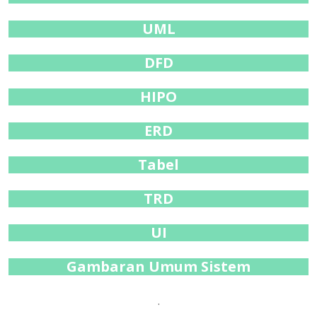
UML
DFD
HIPO
ERD
Tabel
TRD
UI
Gambaran Umum Sistem
.