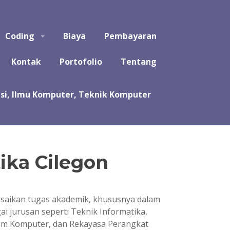
puter, Teknik Komputer, Sistem Komputer, dan Rekayasa
Coding
Biaya
Pembayaran
a koding program untuk tugas kuliah, kerja praktek, tugas
likasi, software, perangkat lunak, sistem, perhitungan
Kontak
Portofolio
Tentang
ika Cilegon
esaikan tugas akademik, khususnya dalam
gai jurusan seperti Teknik Informatika,
tem Komputer, dan Rekayasa Perangkat