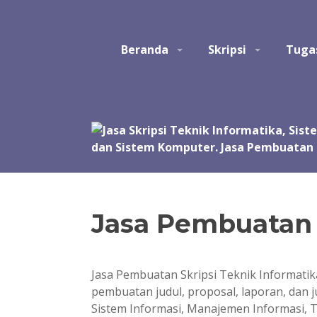
Skip
to
Studio Tatak
Jasa pembuatan skripsi Teknik Informatika, Sis
content
Beranda
Skripsi
Tuga
Perangkat Lunak. Jasa bantuan, bimbingan, konsult
akhir, skripsi, tesis, dan disertasi. Joki koding.
manual, simulasi, model, laporan, jurnal, dan pre
Jasa Pembuatan 
Jasa Pembuatan Skripsi Teknik Informati
pembuatan judul, proposal, laporan, dan ju
Sistem Informasi, Manajemen Informasi, 