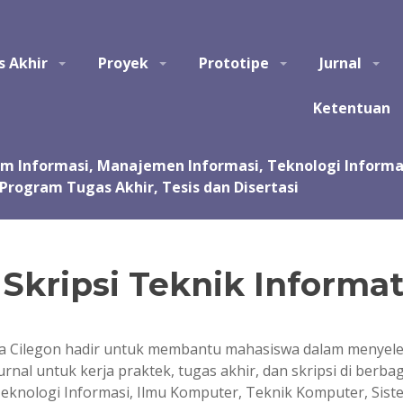
tem Informasi, Manajemen Informasi, Teknologi Informasi, Ilmu Kom
s Akhir
Proyek
Prototipe
Jurnal
asi, kursus, les privat dalam pembuatan tugas akhir dan skripsi. Jas
 Jasa pembuatan tugas kuliah, proyek, prototipe, purwarupa, program, ap
sentasi.
Ketentuan
Skripsi Teknik Informat
ka Cilegon hadir untuk membantu mahasiswa dalam menyel
rnal untuk kerja praktek, tugas akhir, dan skripsi di berba
Teknologi Informasi, Ilmu Komputer, Teknik Komputer, Sis