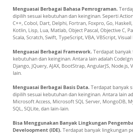
Menguasai Berbagai Bahasa Pemrograman.
Terda
dipilih sesuai kebutuhan dan keinginan. Seperti Action
C++, Cobol, Dart, Delphi, Fortran, Foxpro, Go, Haskell, 
Kotlin, Lisp, Lua, Matlab, Object Pascal, Objective C, P
Scala, Scratch, Swift, TypeScript, VBA, VBScript, Visual 
Menguasai Berbagai Framework.
Terdapat banyak f
kebutuhan dan keinginan. Antara lain adalah CodeIgni
Django, JQuery, AJAX, BootStrap, AngularJS, Node.js, V
lain.
Menguasai Berbagai Basis Data.
Terdapat banyak s
dipilih sesuai kebutuhan dan keinginan. Antara lain a
Microsoft Access, Microsoft SQL Server, MongoDB, M
SQL, SQLite, dan lain-lain.
Bisa Menggunakan Banyak Lingkungan Pengemba
Develoopment (IDE).
Terdapat banyak lingkungan 