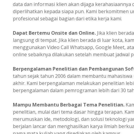
data dan informasi klien akan dijaga kerahasiaannya 
diperlihatkan kepada siapa pun. Kami berkomitmen un
profesional sebagai bagian dari etika kerja kami.
Dapat Bertemu Onsite dan Online.
Jika klien berada
langsung di tempat. Jika klien berada di luar kota, ka
menggunakan Video Call Whatsapp, Google Meet, ata
online sebaiknya dilakukan setelah membuat jadwal p
Berpengalaman
Penelitian dan Pembangunan Sof
tahun sejak tahun 2006 dalam membantu mahasiswa u
akhir. Kami berpengalaman melakukan penelitian lebi
berpengalaman dalam pemrograman lebih dari 30 tah
Mampu Membantu Berbagai Tema Penelitian.
Kam
penelitian, mulai dari tema dasar hingga terapan. K
merumuskan ide, metodologi, dan solusi teknologi ya
berjalan lancar dan menghasilkan karya ilmiah berkual
nama mata kuliah yang disediakan oleh kampus.