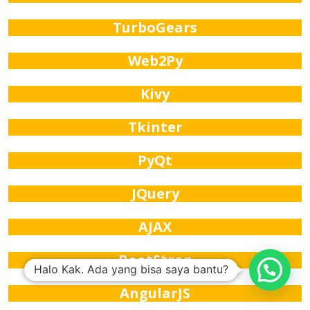
TurboGears
Web2Py
Kivy
Tkinter
PyQt
JQuery
AJAX
BootStrap
Halo Kak. Ada yang bisa saya bantu?
AngularJS