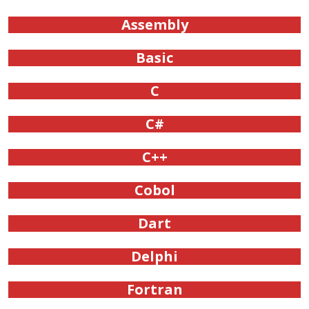
Assembly
Basic
C
C#
C++
Cobol
Dart
Delphi
Fortran