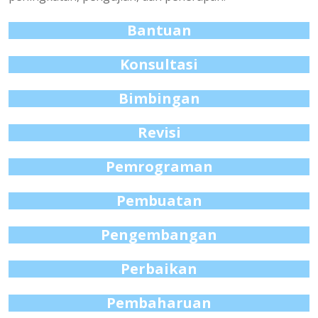
Bantuan
Konsultasi
Bimbingan
Revisi
Pemrograman
Pembuatan
Pengembangan
Perbaikan
Pembaharuan