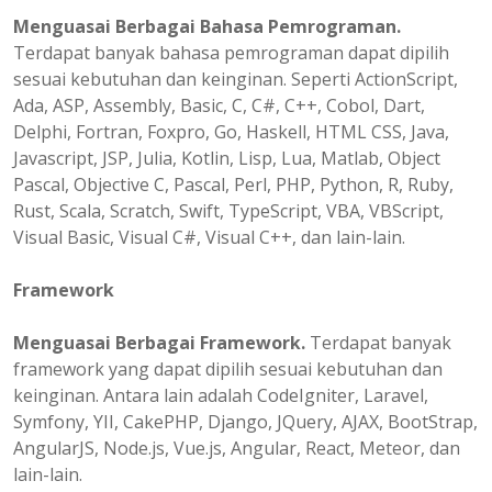
Menguasai Berbagai Bahasa Pemrograman.
Terdapat banyak bahasa pemrograman dapat dipilih
sesuai kebutuhan dan keinginan. Seperti ActionScript,
Ada, ASP, Assembly, Basic, C, C#, C++, Cobol, Dart,
Delphi, Fortran, Foxpro, Go, Haskell, HTML CSS, Java,
Javascript, JSP, Julia, Kotlin, Lisp, Lua, Matlab, Object
Pascal, Objective C, Pascal, Perl, PHP, Python, R, Ruby,
Rust, Scala, Scratch, Swift, TypeScript, VBA, VBScript,
Visual Basic, Visual C#, Visual C++, dan lain-lain.
Framework
Menguasai Berbagai Framework.
Terdapat banyak
framework yang dapat dipilih sesuai kebutuhan dan
keinginan. Antara lain adalah CodeIgniter, Laravel,
Symfony, YII, CakePHP, Django, JQuery, AJAX, BootStrap,
AngularJS, Node.js, Vue.js, Angular, React, Meteor, dan
lain-lain.