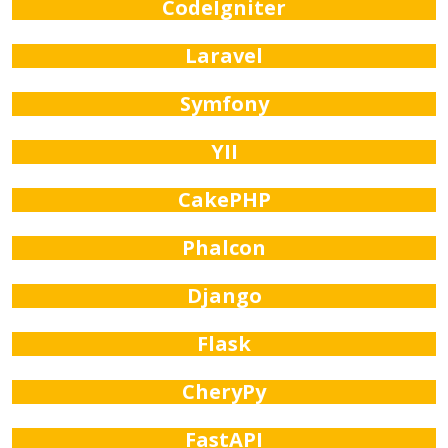
CodeIgniter
Laravel
Symfony
YII
CakePHP
Phalcon
Django
Flask
CheryPy
FastAPI