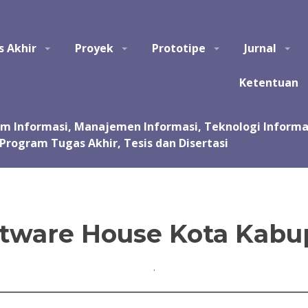
tem Informasi, Manajemen Informasi, Teknologi Informasi, Ilmu Kom
s Akhir
Proyek
Prototipe
Jurnal
asi, kursus, les privat dalam pembuatan tugas akhir dan skripsi. Jas
 Jasa pembuatan tugas kuliah, proyek, prototipe, purwarupa, program, ap
sentasi.
Ketentuan
oftware House Kota Kab
.