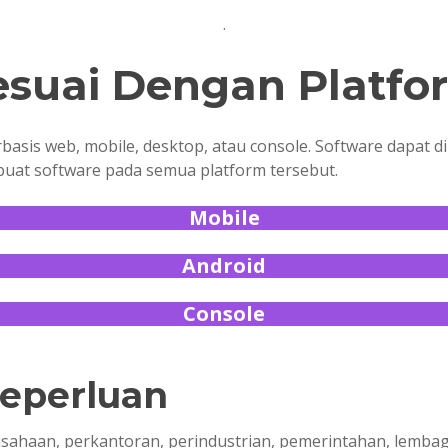
.
esuai Dengan Platfo
basis web, mobile, desktop, atau console. Software dapat di
uat software pada semua platform tersebut.
Mobile
Android
Console
eperluan
haan, perkantoran, perindustrian, pemerintahan, lembaga d