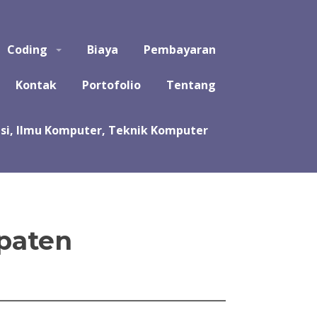
puter, Teknik Komputer, Sistem Komputer, dan Rekayasa
Coding
Biaya
Pembayaran
a koding program untuk tugas kuliah, kerja praktek, tugas
likasi, software, perangkat lunak, sistem, perhitungan
Kontak
Portofolio
Tentang
upaten