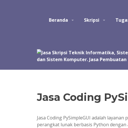
Skip
to
Studio Tatak
Jasa pembuatan skripsi Teknik Informatika, Sis
content
Beranda
Skripsi
Tuga
Perangkat Lunak. Jasa bantuan, bimbingan, konsult
akhir, skripsi, tesis, dan disertasi. Joki koding.
manual, simulasi, model, laporan, jurnal, dan pre
Jasa Coding PyS
Jasa Coding PySimpleGUI adalah layanan 
perangkat lunak berbasis Python dengan