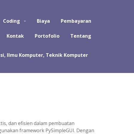
puter, Teknik Komputer, Sistem Komputer, dan Rekayasa
Coding
Biaya
Pembayaran
a koding program untuk tugas kuliah, kerja praktek, tugas
likasi, software, perangkat lunak, sistem, perhitungan
Kontak
Portofolio
Tentang
tis, dan efisien dalam pembuatan
ggunakan framework PySimpleGUI. Dengan