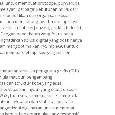
eal untuk membuat prototipe, purwarupa,
i melayani berbagai kebutuhan mulai dari
si pendidikan dan organisasi sosial,
 kami juga mendukung pembuatan aplikasi
raktik, kuliah kerja nyata, praktik industri,
ya. Dengan pendekatan yang fokus pada
hadirkan solusi digital yang tidak hanya
dalam mengoptimalkan PySimpleGUI untuk
pat memperoleh aplikasi yang efisien
uatan antarmuka pengguna grafis (GUI)
 pemula maupun pengembang
s dan struktur kode yang jelas,
heckbox, dan layout yang dapat disusun
tau WxPython secara mendalam. Framework
atkan kekuatan dan stabilitas pustaka
angat ideal digunakan untuk membuat
engan kebutuhan antarmuka yang responsif