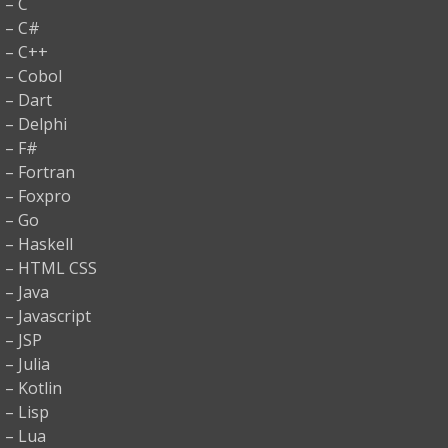
– C
– C#
– C++
– Cobol
– Dart
– Delphi
– F#
– Fortran
– Foxpro
– Go
– Haskell
– HTML CSS
– Java
– Javascript
– JSP
– Julia
– Kotlin
– Lisp
– Lua