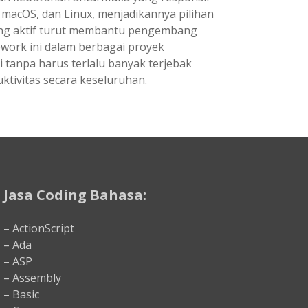
macOS, dan Linux, menjadikannya pilihan
yang aktif turut membantu pengembang
ork ini dalam berbagai proyek
tanpa harus terlalu banyak terjebak
tivitas secara keseluruhan.
Jasa Coding Bahasa:
– ActionScript
– Ada
– ASP
– Assembly
– Basic