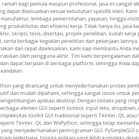
amah bagi pemula maupun profesional, jasa ini sangat id
ang dapat disesuaikan sesuai kebutuhan spesifik klien. Kam
manufaktur, lembaga pemerintahan, yayasan, hingga institu
g produktivitas dan efisiensi kerja. Tidak hanya itu, jasa
, skripsi, tesis, disertasi, proyek penelitian, kuliah kerja p
ri, serta berbagai kegiatan penelitian dan pekerjaan lainn
kan dan cepat diselesaikan, kami siap membantu Anda meng
perasikan oleh pengguna akhir. Tim kami berpengalaman 
, dan dapat berjalan di berbagai platform, sehingga Anda da
keandalan.
thon yang dirancang untuk menyederhanakan proses pemb
uitif dan mudah dipahami, sehingga sangat cocok untuk
ngembangan aplikasi desktop. Dengan sintaks yang ringka
agai elemen GUI seperti tombol, input teks, dropdown, c
pleksitas toolkit GUI tradisional seperti Tkinter, Qt, a
 seperti Tkinter, Qt, dan WxPython, sehingga tetap memanfa
si yang menyederhanakan pemrograman GUI. PySimpleGUI s
 program sederhana, hingga aplikasi yang lebih kompleks d