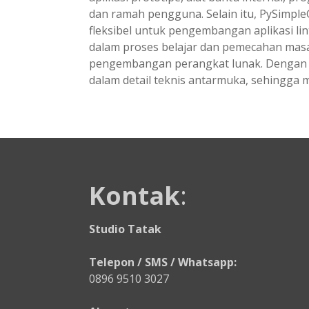
dan ramah pengguna. Selain itu, PySimpl
fleksibel untuk pengembangan aplikasi l
dalam proses belajar dan pemecahan mas
pengembangan perangkat lunak. Dengan Py
dalam detail teknis antarmuka, sehingga
Kontak
:
Studio Tatak
Telepon / SMS / Whatsapp:
0896 9510 3027