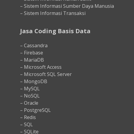
– Sistem Informasi Sumber Daya Manusia
– Sistem Informasi Transaksi
Jasa Coding Basis Data
– Cassandra
– Firebase
– MariaDB
– Microsoft Access
– Microsoft SQL Server
– MongoDB
– MySQL
– NoSQL
– Oracle
– PostgreSQL
– Redis
– SQL
– SQLite