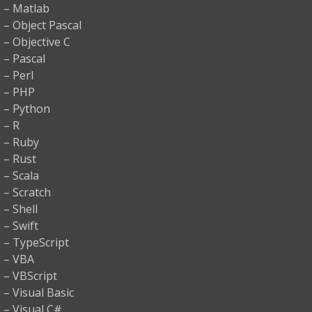
– Matlab
– Object Pascal
– Objective C
– Pascal
– Perl
– PHP
– Python
– R
– Ruby
– Rust
– Scala
– Scratch
– Shell
– Swift
– TypeScript
– VBA
– VBScript
– Visual Basic
– Visual C#