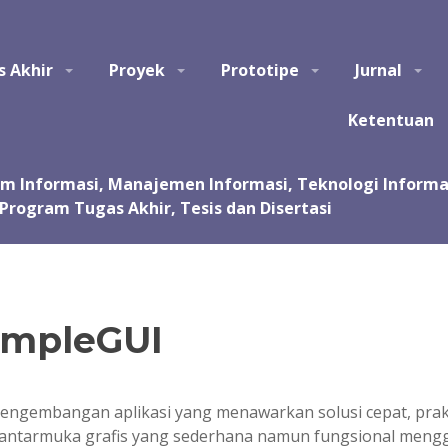
tem Informasi, Manajemen Informasi, Teknologi Informasi, Ilmu Kom
s Akhir
Proyek
Prototipe
Jurnal
asi, kursus, les privat dalam pembuatan tugas akhir dan skripsi. Jas
 Jasa pembuatan tugas kuliah, proyek, prototipe, purwarupa, program, ap
sentasi.
Ketentuan
impleGUI
pengembangan aplikasi yang menawarkan solusi cepat, prak
 antarmuka grafis yang sederhana namun fungsional men