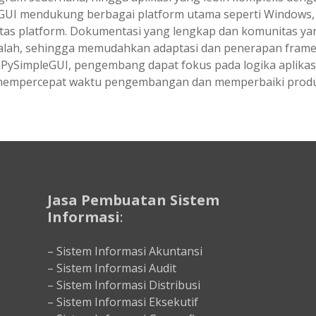
eGUI mendukung berbagai platform utama seperti Windows, 
intas platform. Dokumentasi yang lengkap dan komunitas 
alah, sehingga memudahkan adaptasi dan penerapan framew
SimpleGUI, pengembang dapat fokus pada logika aplikasi 
 mempercepat waktu pengembangan dan memperbaiki produk
Jasa Pembuatan Sistem
Informasi
:
– Sistem Informasi Akuntansi
– Sistem Informasi Audit
– Sistem Informasi Distribusi
– Sistem Informasi Eksekutif