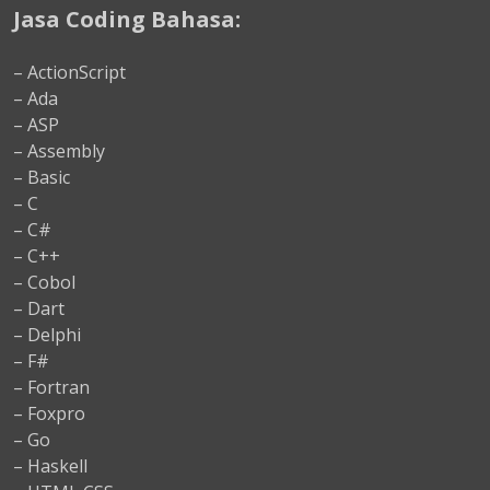
Jasa Coding Bahasa:
– ActionScript
– Ada
– ASP
– Assembly
– Basic
– C
– C#
– C++
– Cobol
– Dart
– Delphi
– F#
– Fortran
– Foxpro
– Go
– Haskell