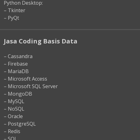
Python Desktop:
– Tkinter
– PyQt
Jasa Coding Basis Data
– Cassandra
– Firebase
– MariaDB
– Microsoft Access
– Microsoft SQL Server
– MongoDB
– MySQL
– NoSQL
– Oracle
– PostgreSQL
– Redis
– SQL