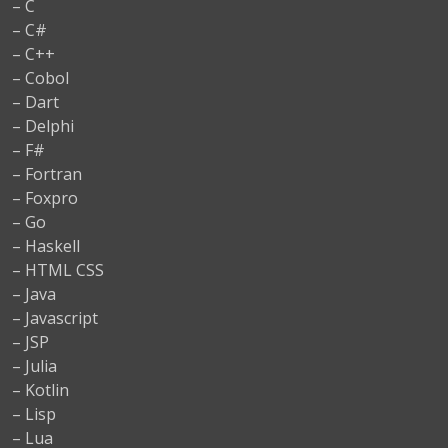
– C
– C#
– C++
– Cobol
– Dart
– Delphi
– F#
– Fortran
– Foxpro
– Go
– Haskell
– HTML CSS
– Java
– Javascript
– JSP
– Julia
– Kotlin
– Lisp
– Lua