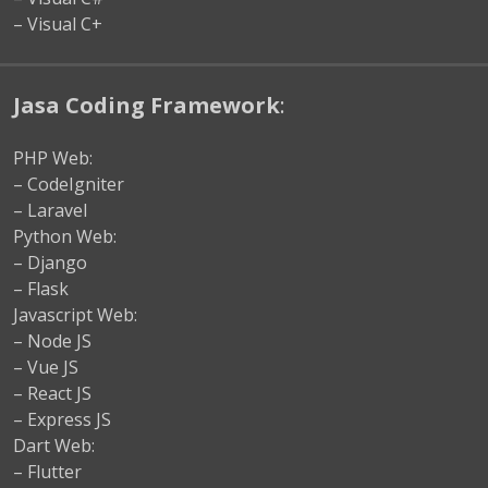
– Visual C+
Jasa Coding Framework
:
PHP Web:
– CodeIgniter
– Laravel
Python Web:
– Django
– Flask
Javascript Web:
– Node JS
– Vue JS
– React JS
– Express JS
Dart Web:
– Flutter