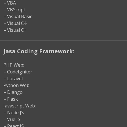
– VBA
– VBScript
– Visual Basic
– Visual C#
– Visual C+
Jasa Coding Framework
:
PHP Web:
– CodeIgniter
– Laravel
Python Web:
– Django
– Flask
Javascript Web:
– Node JS
– Vue JS
– React JS