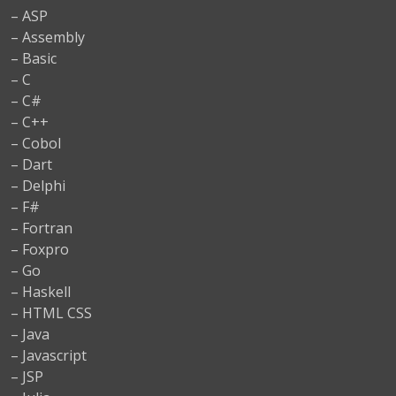
– ASP
– Assembly
– Basic
– C
– C#
– C++
– Cobol
– Dart
– Delphi
– F#
– Fortran
– Foxpro
– Go
– Haskell
– HTML CSS
– Java
– Javascript
– JSP