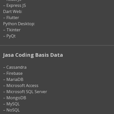
– Express JS
Dart Web:
– Flutter
Python Desktop:
– Tkinter
– PyQt
Jasa Coding Basis Data
– Cassandra
– Firebase
– MariaDB
– Microsoft Access
– Microsoft SQL Server
– MongoDB
– MySQL
– NoSQL