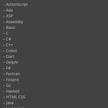
– ActionScript
– Ada
– ASP
– Assembly
– Basic
– C
– C#
– C++
– Cobol
– Dart
– Delphi
– F#
– Fortran
– Foxpro
– Go
– Haskell
– HTML CSS
– Java