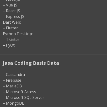
– Vue JS
– React JS
– Express JS
Dart Web:
– Flutter
Python Desktop:
– Tkinter
– PyQt
Jasa Coding Basis Data
– Cassandra
– Firebase
– MariaDB
– Microsoft Access
– Microsoft SQL Server
– MongoDB