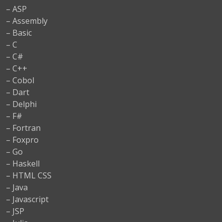
– ASP
– Assembly
– Basic
– C
– C#
– C++
– Cobol
– Dart
– Delphi
– F#
– Fortran
– Foxpro
– Go
– Haskell
– HTML CSS
– Java
– Javascript
– JSP