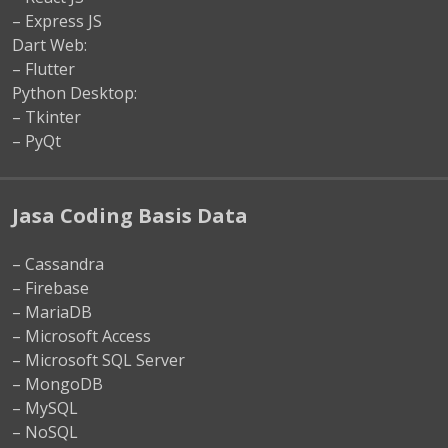
– Express JS
Dart Web:
– Flutter
Python Desktop:
– Tkinter
– PyQt
Jasa Coding Basis Data
– Cassandra
– Firebase
– MariaDB
– Microsoft Access
– Microsoft SQL Server
– MongoDB
– MySQL
– NoSQL