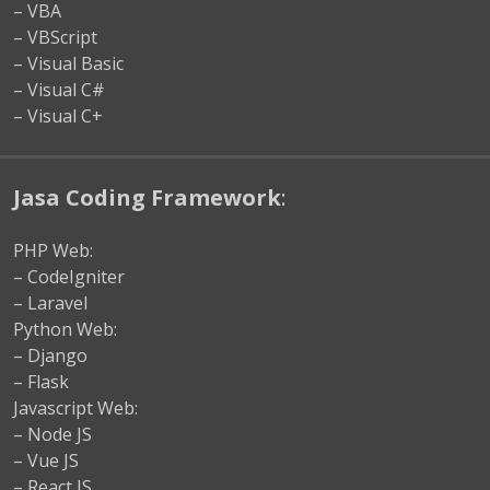
– VBA
– VBScript
– Visual Basic
– Visual C#
– Visual C+
Jasa Coding Framework
:
PHP Web:
– CodeIgniter
– Laravel
Python Web:
– Django
– Flask
Javascript Web:
– Node JS
– Vue JS
– React JS