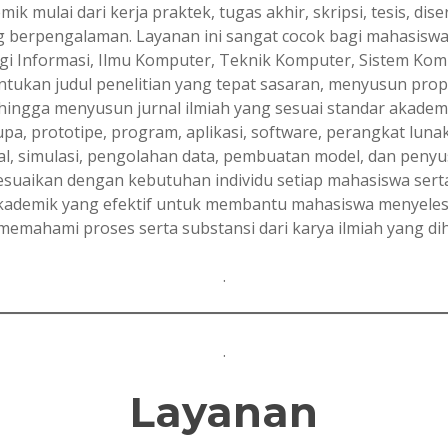
 mulai dari kerja praktek, tugas akhir, skripsi, tesis, dis
 berpengalaman. Layanan ini sangat cocok bagi mahasiswa 
gi Informasi, Ilmu Komputer, Teknik Komputer, Sistem Ko
kan judul penelitian yang tepat sasaran, menyusun propos
hingga menyusun jurnal ilmiah yang sesuai standar akademik.
, prototipe, program, aplikasi, software, perangkat luna
al, simulasi, pengolahan data, pembuatan model, dan peny
sesuaikan dengan kebutuhan individu setiap mahasiswa se
a akademik yang efektif untuk membantu mahasiswa menyeles
 memahami proses serta substansi dari karya ilmiah yang dih
.
.
Layanan