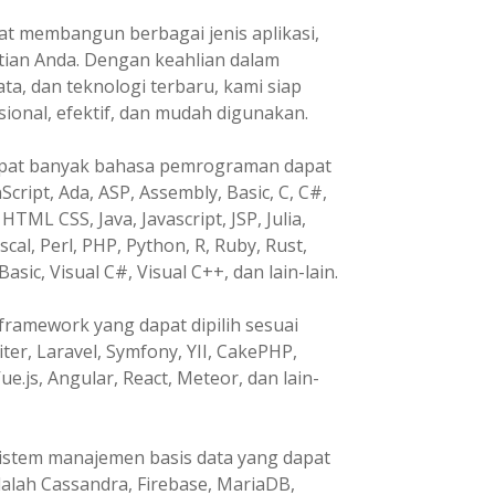
t membangun berbagai jenis aplikasi,
tian Anda. Dengan keahlian dalam
, dan teknologi terbaru, kami siap
nal, efektif, dan mudah digunakan.
pat banyak bahasa pemrograman dapat
Script, Ada, ASP, Assembly, Basic, C, C#,
HTML CSS, Java, Javascript, JSP, Julia,
ascal, Perl, PHP, Python, R, Ruby, Rust,
Basic, Visual C#, Visual C++, dan lain-lain.
ramework yang dapat dipilih sesuai
ter, Laravel, Symfony, YII, CakePHP,
ue.js, Angular, React, Meteor, dan lain-
istem manajemen basis data yang dapat
dalah Cassandra, Firebase, MariaDB,