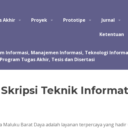
tem Informasi, Manajemen Informasi, Teknologi Informasi, Ilmu Kom
s Akhir
Proyek
Prototipe
Jurnal
asi, kursus, les privat dalam pembuatan tugas akhir dan skripsi. Jas
 Jasa pembuatan tugas kuliah, proyek, prototipe, purwarupa, program, ap
sentasi.
Ketentuan
Skripsi Teknik Informat
ka Maluku Barat Daya adalah layanan terpercaya yang had