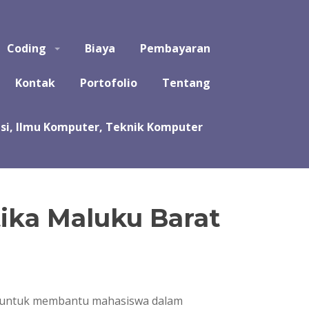
puter, Teknik Komputer, Sistem Komputer, dan Rekayasa
Coding
Biaya
Pembayaran
a koding program untuk tugas kuliah, kerja praktek, tugas
likasi, software, perangkat lunak, sistem, perhitungan
Kontak
Portofolio
Tentang
ika Maluku Barat
ir untuk membantu mahasiswa dalam