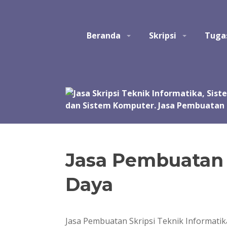
Skip
to
Studio Tatak
Jasa pembuatan skripsi Teknik Informatika, Sis
content
Beranda
Skripsi
Tuga
Perangkat Lunak. Jasa bantuan, bimbingan, konsult
akhir, skripsi, tesis, dan disertasi. Joki koding.
manual, simulasi, model, laporan, jurnal, dan pre
Jasa Pembuatan 
Daya
Jasa Pembuatan Skripsi Teknik Informati