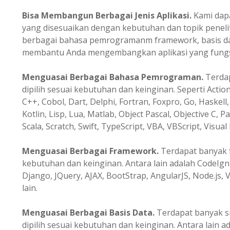
Bisa Membangun Berbagai Jenis Aplikasi.
Kami dapa
yang disesuaikan dengan kebutuhan dan topik peneli
berbagai bahasa pemrogramanm framework, basis data
membantu Anda mengembangkan aplikasi yang fungsio
Menguasai Berbagai Bahasa Pemrograman.
Terda
dipilih sesuai kebutuhan dan keinginan. Seperti Action
C++, Cobol, Dart, Delphi, Fortran, Foxpro, Go, Haskell, 
Kotlin, Lisp, Lua, Matlab, Object Pascal, Objective C, P
Scala, Scratch, Swift, TypeScript, VBA, VBScript, Visual 
Menguasai Berbagai Framework.
Terdapat banyak f
kebutuhan dan keinginan. Antara lain adalah CodeIgni
Django, JQuery, AJAX, BootStrap, AngularJS, Node.js, V
lain.
Menguasai Berbagai Basis Data.
Terdapat banyak s
dipilih sesuai kebutuhan dan keinginan. Antara lain a