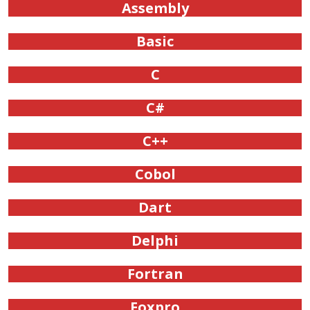
Assembly
Basic
C
C#
C++
Cobol
Dart
Delphi
Fortran
Foxpro