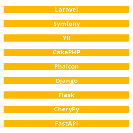
Laravel
Symfony
YII
CakePHP
Phalcon
Django
Flask
CheryPy
FastAPI