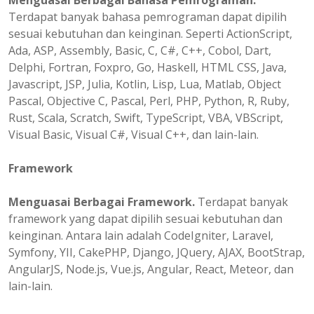
Menguasai Berbagai Bahasa Pemrograman.
Terdapat banyak bahasa pemrograman dapat dipilih
sesuai kebutuhan dan keinginan. Seperti ActionScript,
Ada, ASP, Assembly, Basic, C, C#, C++, Cobol, Dart,
Delphi, Fortran, Foxpro, Go, Haskell, HTML CSS, Java,
Javascript, JSP, Julia, Kotlin, Lisp, Lua, Matlab, Object
Pascal, Objective C, Pascal, Perl, PHP, Python, R, Ruby,
Rust, Scala, Scratch, Swift, TypeScript, VBA, VBScript,
Visual Basic, Visual C#, Visual C++, dan lain-lain.
Framework
Menguasai Berbagai Framework.
Terdapat banyak
framework yang dapat dipilih sesuai kebutuhan dan
keinginan. Antara lain adalah CodeIgniter, Laravel,
Symfony, YII, CakePHP, Django, JQuery, AJAX, BootStrap,
AngularJS, Node.js, Vue.js, Angular, React, Meteor, dan
lain-lain.