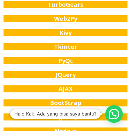
TurboGears
Web2Py
Kivy
Tkinter
PyQt
JQuery
AJAX
BootStrap
Halo Kak. Ada yang bisa saya bantu?
AngularJS
Node.js