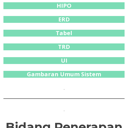
HIPO
ERD
Tabel
TRD
UI
Gambaran Umum Sistem
.
.
Bidang Penerapan