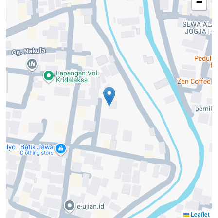
−
Leaflet