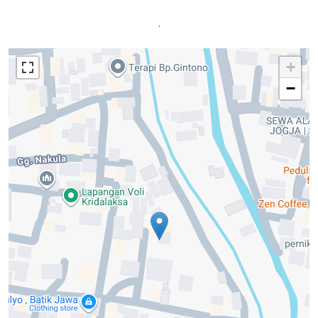
.
+
−