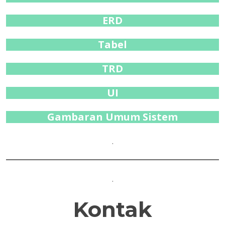
ERD
Tabel
TRD
UI
Gambaran Umum Sistem
.
.
Kontak