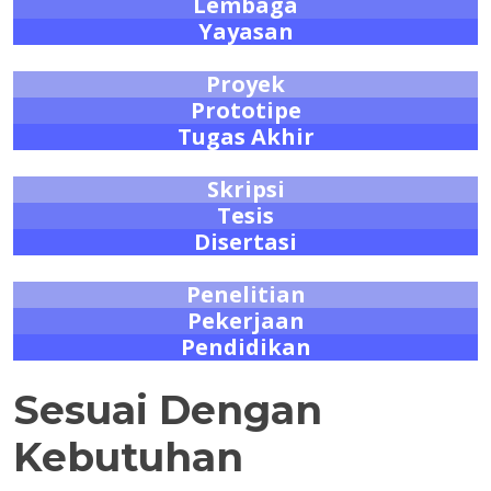
Lembaga
Yayasan
Proyek
Prototipe
Tugas Akhir
Skripsi
Tesis
Disertasi
Penelitian
Pekerjaan
Pendidikan
Sesuai Dengan
Kebutuhan