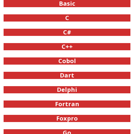
Basic
C
C#
C++
Cobol
Dart
Delphi
Fortran
Foxpro
Go