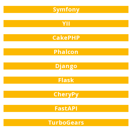
Symfony
YII
CakePHP
Phalcon
Django
Flask
CheryPy
FastAPI
TurboGears