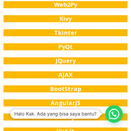
Web2Py
Kivy
Tkinter
PyQt
JQuery
AJAX
BootStrap
AngularJS
Halo Kak. Ada yang bisa saya bantu?
Node.js
Vue.js