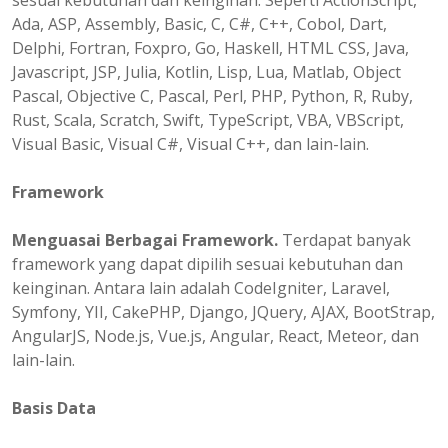
sesuai kebutuhan dan keinginan. Seperti ActionScript,
Ada, ASP, Assembly, Basic, C, C#, C++, Cobol, Dart,
Delphi, Fortran, Foxpro, Go, Haskell, HTML CSS, Java,
Javascript, JSP, Julia, Kotlin, Lisp, Lua, Matlab, Object
Pascal, Objective C, Pascal, Perl, PHP, Python, R, Ruby,
Rust, Scala, Scratch, Swift, TypeScript, VBA, VBScript,
Visual Basic, Visual C#, Visual C++, dan lain-lain.
Framework
Menguasai Berbagai Framework.
Terdapat banyak
framework yang dapat dipilih sesuai kebutuhan dan
keinginan. Antara lain adalah CodeIgniter, Laravel,
Symfony, YII, CakePHP, Django, JQuery, AJAX, BootStrap,
AngularJS, Node.js, Vue.js, Angular, React, Meteor, dan
lain-lain.
Basis Data