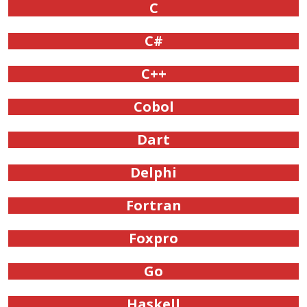
C
C#
C++
Cobol
Dart
Delphi
Fortran
Foxpro
Go
Haskell