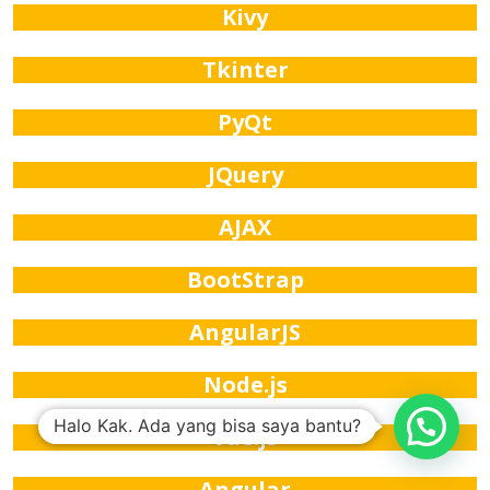
Kivy
Tkinter
PyQt
JQuery
AJAX
BootStrap
AngularJS
Node.js
Halo Kak. Ada yang bisa saya bantu?
Vue.js
Angular