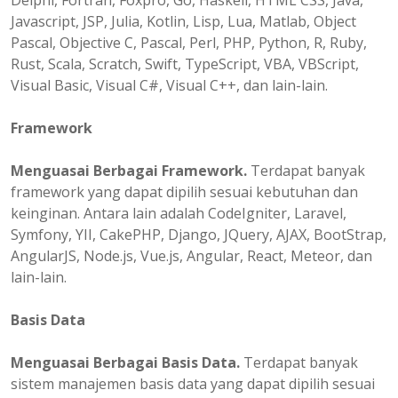
Delphi, Fortran, Foxpro, Go, Haskell, HTML CSS, Java,
Javascript, JSP, Julia, Kotlin, Lisp, Lua, Matlab, Object
Pascal, Objective C, Pascal, Perl, PHP, Python, R, Ruby,
Rust, Scala, Scratch, Swift, TypeScript, VBA, VBScript,
Visual Basic, Visual C#, Visual C++, dan lain-lain.
Framework
Menguasai Berbagai Framework.
Terdapat banyak
framework yang dapat dipilih sesuai kebutuhan dan
keinginan. Antara lain adalah CodeIgniter, Laravel,
Symfony, YII, CakePHP, Django, JQuery, AJAX, BootStrap,
AngularJS, Node.js, Vue.js, Angular, React, Meteor, dan
lain-lain.
Basis Data
Menguasai Berbagai Basis Data.
Terdapat banyak
sistem manajemen basis data yang dapat dipilih sesuai