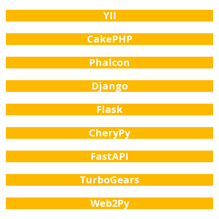
YII
CakePHP
Phalcon
Django
Flask
CheryPy
FastAPI
TurboGears
Web2Py